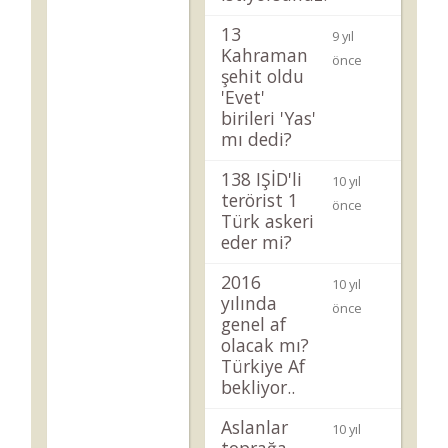
13
9 yıl
Kahraman
önce
şehit oldu
'Evet'
birileri 'Yas'
mı dedi?
138 IŞİD'li
10 yıl
terörist 1
önce
Türk askeri
eder mi?
2016
10 yıl
yılında
önce
genel af
olacak mı?
Türkiye Af
bekliyor..
Aslanlar
10 yıl