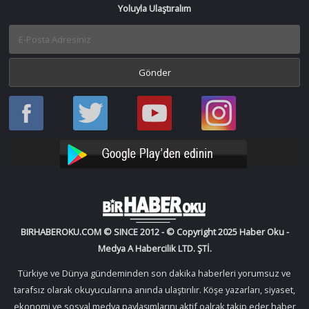
Yoluyla Ulaştıralım
Haber
Haber
Bir
Bir
Oku
Oku
Haber
Haber
Facebook
Twitter
Oku
Oku
YouTube
Instagram
BIRHABEROKU.COM © SINCE 2012 - © Copyright 2025 Haber Oku -
Medya A Habercilik LTD. ŞTİ.
Türkiye ve Dünya gündeminden son dakika haberleri yorumsuz ve
tarafsız olarak okuyucularına anında ulaştırılır. Köşe yazarları, siyaset,
ekonomi ve sosyal medya paylaşımlarını aktif oalrak takip eder haber