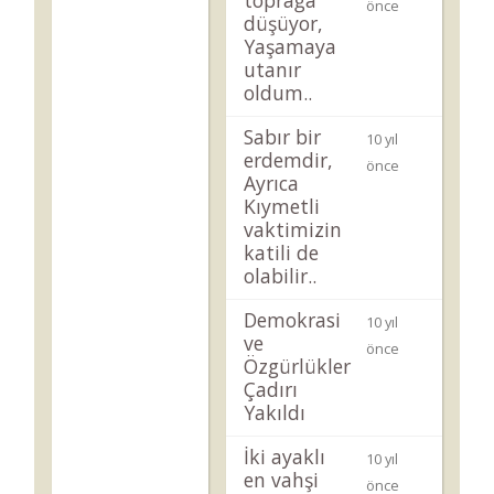
toprağa
önce
düşüyor,
Yaşamaya
utanır
oldum..
Sabır bir
10 yıl
erdemdir,
önce
Ayrıca
Kıymetli
vaktimizin
katili de
olabilir..
Demokrasi
10 yıl
ve
önce
Özgürlükler
Çadırı
Yakıldı
İki ayaklı
10 yıl
en vahşi
önce