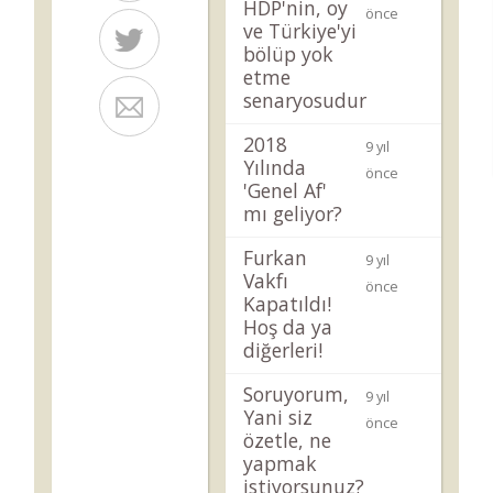
HDP'nin, oy
önce
ve Türkiye'yi
bölüp yok
etme
senaryosudur
2018
9 yıl
Yılında
önce
'Genel Af'
mı geliyor?
Furkan
9 yıl
Vakfı
önce
Kapatıldı!
Hoş da ya
diğerleri!
Soruyorum,
9 yıl
Yani siz
önce
özetle, ne
yapmak
istiyorsunuz?