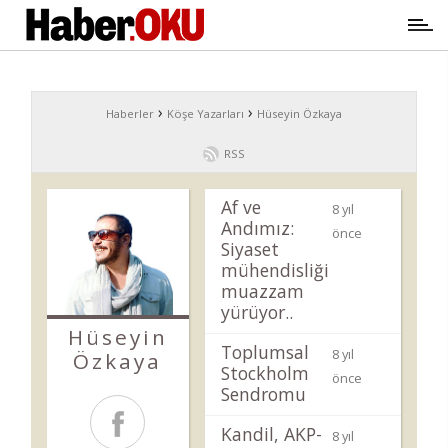
›
›
Haberler
Köşe Yazarları
Hüseyin Özkaya
RSS
Af ve
8 yıl
Andımız:
önce
Siyaset
mühendisliği
muazzam
yürüyor..
Hüseyin
Toplumsal
8 yıl
Özkaya
Stockholm
önce
Sendromu
Kandil, AKP-
8 yıl