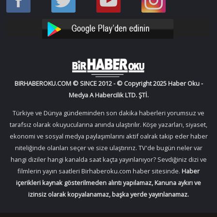
Oku
Oku
Haber
Haber
Facebook
Twitter
Oku
Oku
YouTube
Instagram
BIRHABEROKU.COM © SINCE 2012 - © Copyright 2025 Haber Oku -
Medya A Habercilik LTD. ŞTİ.
Türkiye ve Dünya gündeminden son dakika haberleri yorumsuz ve
tarafsız olarak okuyucularına anında ulaştırılır. Köşe yazarları, siyaset,
ekonomi ve sosyal medya paylaşımlarını aktif oalrak takip eder haber
niteliğinde olanları seçer ve size ulaştırırız. TV'de bugün neler var
hangi diziler hangi kanalda saat kaçta yayınlanıyor? Sevdiğiniz dizi ve
filmlerin yayın saatleri Birhaberoku.com haber sitesinde.
Haber
içerikleri kaynak gösterilmeden alıntı yapılamaz, Kanuna aykırı ve
izinsiz olarak kopyalanamaz, başka yerde yayınlanamaz.