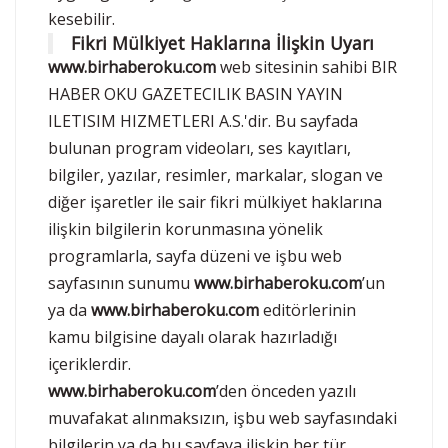
kesebilir.
Fikri Mülkiyet Haklarına İlişkin Uyarı
www.birhaberoku.com
web sitesinin sahibi BIR
HABER OKU GAZETECILIK BASIN YAYIN
ILETISIM HIZMETLERI A.S.'dir. Bu sayfada
bulunan program videoları, ses kayıtları,
bilgiler, yazılar, resimler, markalar, slogan ve
diğer işaretler ile sair fikri mülkiyet haklarına
ilişkin bilgilerin korunmasına yönelik
programlarla, sayfa düzeni ve işbu web
sayfasının sunumu
www.birhaberoku.com
’un
ya da
www.birhaberoku.com
editörlerinin
kamu bilgisine dayalı olarak hazırladığı
içeriklerdir.
www.birhaberoku.com
’den önceden yazılı
muvafakat alınmaksızın, işbu web sayfasındaki
bilgilerin ya da bu sayfaya ilişkin her tür