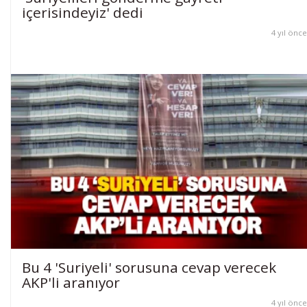
içerisindeyiz' dedi
4 yıl önce
Bu 4 'Suriyeli' sorusuna cevap verecek
AKP'li aranıyor
4 yıl önce