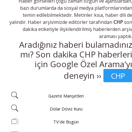
Haber görselleri çoğu zaman özgün ve ajanslardan
bazı durumlarda da sosyal medya platformlarında
temin edilebilmektedir. Metinler kısa, haber dili d
yalındır. Haber arşivimizde editörler tarafından
CHP
so
dakika etiketiyle ilişkilendirilmiş haberlerden arşi
araması yaptık
Aradığınız haberi bulamadını
mı? Son dakika CHP haberler
için Google Özel Arama'y
deneyin ››
CHP
Gazete Manşetleri
Dolar Döviz Kuru
TV'de Bugün