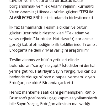
tavizleri vermek zorunda bırakacak kadar
borçlandırmak ve "Tek Adam" rejimini kurmaktı.
Ve en önemlisi; Ülkedeki bütün güçleri "
TESLİM
ALABİLECEKLERİ
" bir tek adamda birleştirmekti.
İlk faz tamamlandı. Teslim aldıkları ve bütün
güçleri üzerinde birleştirdikleri "Tek adam ve
saray rejimini" kurdular. Hatırlayın! Çıkarlarımız
gereği kabul etmediğimiz ilk tekliflerinde Trump ,
Erdoğan’a ne dedi ? "Mal varlığını araştırırım"
Teslim alınmış ve bütün yetkileri elinde
bulunduran "saray" ne yaptı? İstediklerini derhal
yerine getirdi. Hatırlayın Sayın Yargıç, "Bu can bu
bedende olduğu sürece o papazı vermem" diyen
Erdoğan, ne oldu? Bir anda çark etti.
Henüz mahkeme saati dahi gelmemişken, Rahip
Brunson'ı götürecek uçağı kapımıza yollamışlardı
bile Sayın Yargıç, Erdoğan ailesinin mal varlığı