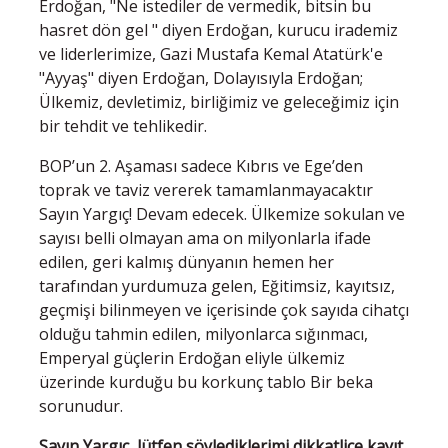
Erdoğan, "Ne istediler de vermedik, bitsin bu
hasret dön gel " diyen Erdoğan, kurucu irademiz
ve liderlerimize, Gazi Mustafa Kemal Atatürk'e
"Ayyaş" diyen Erdoğan, Dolayısıyla Erdoğan;
Ülkemiz, devletimiz, birliğimiz ve geleceğimiz için
bir tehdit ve tehlikedir.
BOP’un 2. Aşaması sadece Kıbrıs ve Ege’den
toprak ve taviz vererek tamamlanmayacaktır
Sayın Yargıç! Devam edecek. Ülkemize sokulan ve
sayısı belli olmayan ama on milyonlarla ifade
edilen, geri kalmış dünyanın hemen her
tarafından yurdumuza gelen, Eğitimsiz, kayıtsız,
geçmişi bilinmeyen ve içerisinde çok sayıda cihatçı
olduğu tahmin edilen, milyonlarca sığınmacı,
Emperyal güçlerin Erdoğan eliyle ülkemiz
üzerinde kurduğu bu korkunç tablo Bir beka
sorunudur.
Sayın Yargıç, lütfen söylediklerimi dikkatlice kayıt