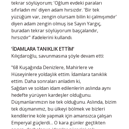
tekrar söylüyorum; 'Oğlum evdeki paraları
sıfırladın mı' diyen adam hırsızdır. 'Bir tek
yüzüğüm var, zengin olursam bilin ki çalmışımdır'
diyen adam zengin olmuş ise Sayın Yargıç,
buradan tekrar söylüyorum başçalandır,
hırsızdır" ifadelerini kullandı.
'İDAMLARA TANIKLIK ETTİM'
Kılıçdaroğlu, savunmasına şöyle devam etti:
"68 Kuşağında Denizlere, Mahirlere ve
Hüseyinlere yoldaşlık ettim. İdamlara tanıklık
ettim. Daha sonraları anladım ki,
Sağdan ve soldan idam edilenlerin aslında aynı
hedefte yürüyen kardeşler olduğunu.
Düşmanlarımızın ise tek olduğunu. Aslında, bizim
tek düşmanımız, bu ülkeyi bölmek ve bizleri
kendilerine köle yapmak için amansızca çalışan
Emperyal güçlerdi… O kara günler geçtikten