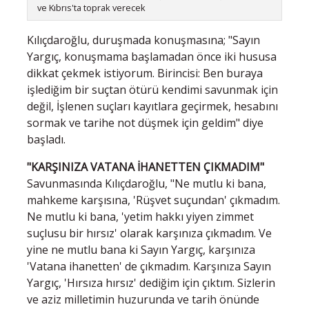
ve Kıbrıs'ta toprak verecek
Kılıçdaroğlu, duruşmada konuşmasına; "Sayın
Yargıç, konuşmama başlamadan önce iki hususa
dikkat çekmek istiyorum. Birincisi: Ben buraya
işlediğim bir suçtan ötürü kendimi savunmak için
değil, İşlenen suçları kayıtlara geçirmek, hesabını
sormak ve tarihe not düşmek için geldim" diye
başladı.
"KARŞINIZA VATANA İHANETTEN ÇIKMADIM"
Savunmasında Kılıçdaroğlu, "Ne mutlu ki bana,
mahkeme karşısına, 'Rüşvet suçundan' çıkmadım.
Ne mutlu ki bana, 'yetim hakkı yiyen zimmet
suçlusu bir hırsız' olarak karşınıza çıkmadım. Ve
yine ne mutlu bana ki Sayın Yargıç, karşınıza
'Vatana ihanetten' de çıkmadım. Karşınıza Sayın
Yargıç, 'Hırsıza hırsız' dediğim için çıktım. Sizlerin
ve aziz milletimin huzurunda ve tarih önünde