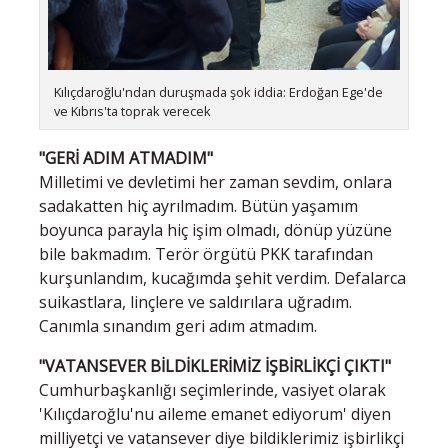
Kılıçdaroğlu'ndan duruşmada şok iddia: Erdoğan Ege'de
ve Kıbrıs'ta toprak verecek
"GERİ ADIM ATMADIM"
Milletimi ve devletimi her zaman sevdim, onlara
sadakatten hiç ayrılmadım. Bütün yaşamım
boyunca parayla hiç işim olmadı, dönüp yüzüne
bile bakmadım. Terör örgütü PKK tarafından
kurşunlandım, kucağımda şehit verdim. Defalarca
suikastlara, linçlere ve saldırılara uğradım.
Canımla sınandım geri adım atmadım.
"VATANSEVER BİLDİKLERİMİZ İŞBİRLİKÇİ ÇIKTI"
Cumhurbaşkanlığı seçimlerinde, vasiyet olarak
'Kılıçdaroğlu'nu aileme emanet ediyorum' diyen
milliyetçi ve vatansever diye bildiklerimiz işbirlikçi