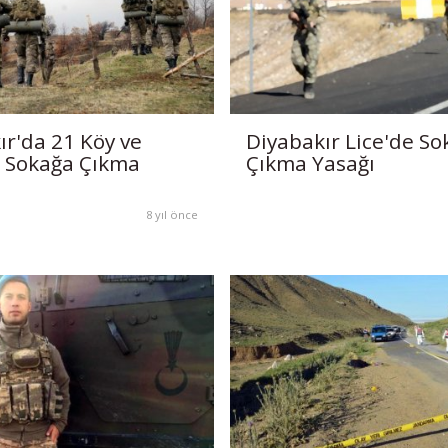
ır'da 21 Köy ve
Diyabakır Lice'de So
 Sokağa Çıkma
Çıkma Yasağı
8 yıl önce