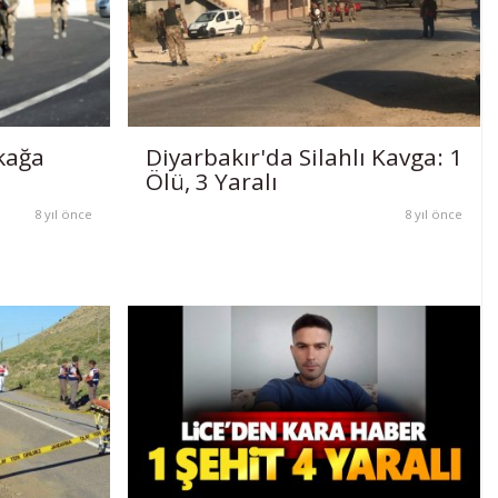
kağa
Diyarbakır'da Silahlı Kavga: 1
Ölü, 3 Yaralı
8 yıl önce
8 yıl önce