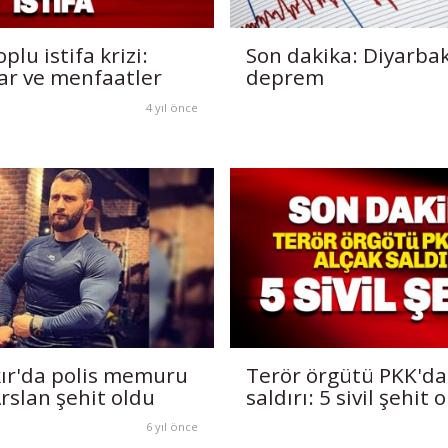
plu istifa krizi:
Son dakika: Diyarbak
kar ve menfaatler
deprem
4 yıl önce
ır'da polis memuru
Terör örgütü PKK'da
rslan şehit oldu
saldırı: 5 sivil şehit 
6 yıl önce