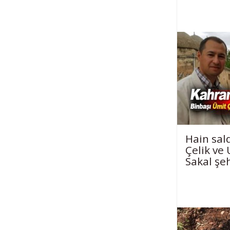
Hain sald
Çelik ve
Sakal şe