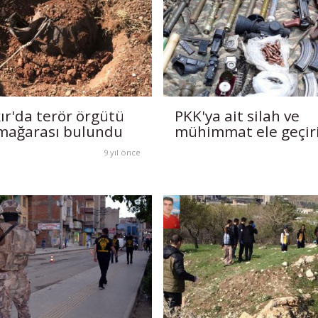
ır'da terör örgütü
PKK'ya ait silah ve
mağarası bulundu
mühimmat ele geçiri
9 yıl önce