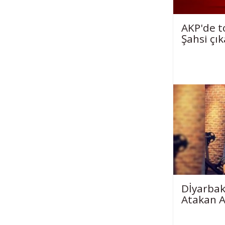
AKP'de to
Şahsi çı
Dİyarbak
Atakan A