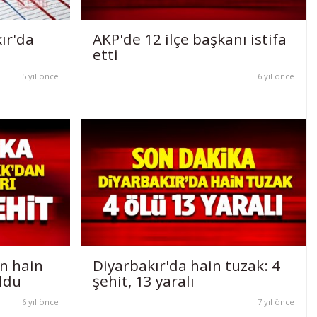
ır'da
AKP'de 12 ilçe başkanı istifa
etti
5 yıl önce
6 yıl önce
n hain
Diyarbakır'da hain tuzak: 4
oldu
şehit, 13 yaralı
6 yıl önce
7 yıl önce