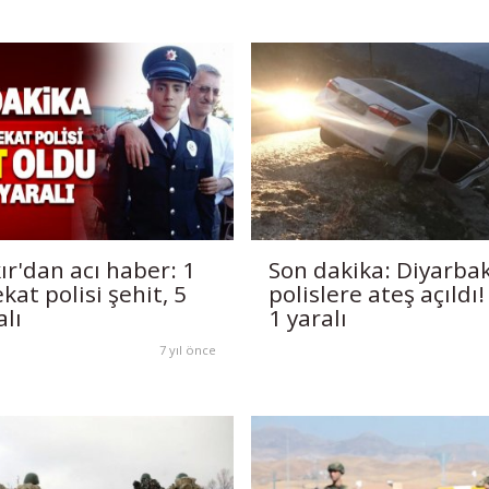
ır'dan acı haber: 1
Son dakika: Diyarbak
kat polisi şehit, 5
polislere ateş açıldı!
alı
1 yaralı
7 yıl önce