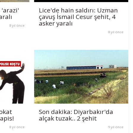
 'arazi'
Lice'de hain saldırı: Uzman
aralı
çavuş İsmail Cesur şehit, 4
asker yaralı
8 yıl önce
8 yıl önce
tokat
Son dakika: Diyarbakır'da
apis!
alçak tuzak.. 2 şehit
8 yıl önce
9 yıl önce