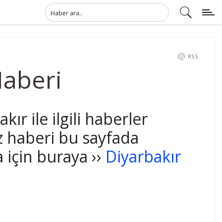
RSS
Haberi
ır ile ilgili haberler
z haberi bu sayfada
için buraya ››
Diyarbakır