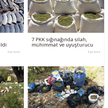
7 PKK sığınağında silah,
ldi
mühimmat ve uyuşturucu
9 yıl önce
9 yıl önce