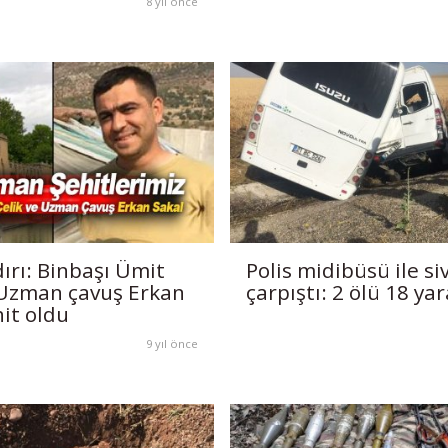
8 yıl önce
ırı: Binbaşı Ümit
Polis midibüsü ile siv
 Uzman çavuş Erkan
çarpıştı: 2 ölü 18 yara
hit oldu
9 yıl önce