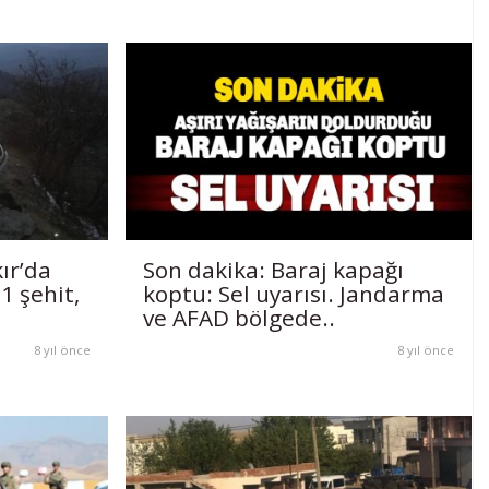
ır’da
Son dakika: Baraj kapağı
 1 şehit,
koptu: Sel uyarısı. Jandarma
ve AFAD bölgede..
8 yıl önce
8 yıl önce