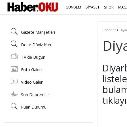
GÜNDEM
SİYASET
SPOR
MAG
›
Haberler
Diya
Gazete Manşetleri
Diy
Dolar Döviz Kuru
TV'de Bugün
Diyarb
Foto Galeri
liste
Video Galeri
bulam
Son Depremler
tıklay
Puan Durumu