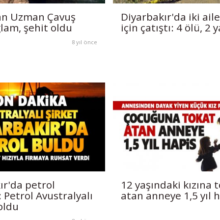
n Uzman Çavuş
Diyarbakır'da iki aile
lam, şehit oldu
için çatıştı: 4 ölü, 2 y
8 yıl önce
ır'da petrol
12 yaşındaki kızına 
 Petrol Avustralyalı
atan anneye 1,5 yıl h
oldu