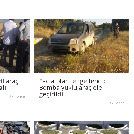
il araç
Facia planı engellendi:
lı..
Bomba yüklü araç ele
geçirildi
9 yıl önce
9 yıl önce