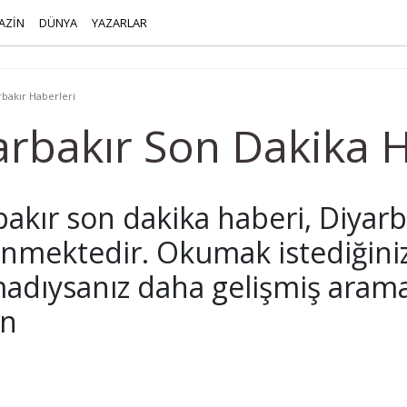
AZİN
DÜNYA
YAZARLAR
rbakır Haberleri
arbakır Son Dakika 
akır son dakika haberi, Diyarbak
lenmektedir. Okumak istediğini
adıysanız daha gelişmiş arama 
ın