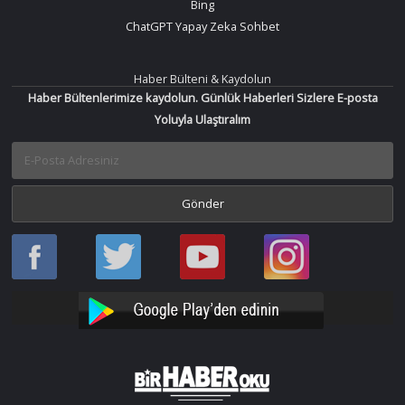
Bing
ChatGPT Yapay Zeka Sohbet
Haber Bülteni & Kaydolun
Haber Bültenlerimize kaydolun. Günlük Haberleri Sizlere E-posta
Yoluyla Ulaştıralım
Haber
Haber
Bir
Bir
Oku
Oku
Haber
Haber
Facebook
Twitter
Oku
Oku
YouTube
Instagram