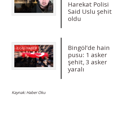
Harekat Polisi
Said Uslu şehit
09.06.2018
oldu
Bingöl’de hain
İLGİLİ HABER
pusu: 1 asker
şehit, 3 asker
08.06.2018
yaralı
Kaynak: Haber Oku