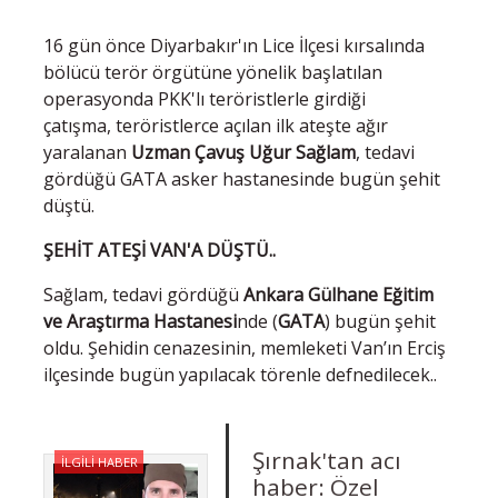
16 gün önce Diyarbakır'ın Lice İlçesi kırsalında
bölücü terör örgütüne yönelik başlatılan
operasyonda PKK'lı teröristlerle girdiği
çatışma, teröristlerce açılan ilk ateşte ağır
yaralanan
Uzman Çavuş Uğur Sağlam
, tedavi
gördüğü GATA asker hastanesinde bugün şehit
düştü.
ŞEHİT ATEŞİ VAN'A DÜŞTÜ..
Sağlam, tedavi gördüğü
Ankara Gülhane Eğitim
ve Araştırma Hastanesi
nde (
GATA
) bugün şehit
oldu. Şehidin cenazesinin, memleketi Van’ın Erciş
ilçesinde bugün yapılacak törenle defnedilecek..
Şırnak'tan acı
İLGİLİ HABER
haber: Özel