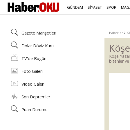
GÜNDEM
SİYASET
SPOR
MAG
›
Gazete Manşetleri
Haberler
Kö
Köşe
Dolar Döviz Kuru
Köşe Yazar
TV'de Bugün
bitenler ve 
Foto Galeri
Video Galeri
Son Depremler
Puan Durumu