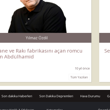
Yılmaz Özdil
ne ve Rakı fabrikasını açan romcu
Se
an Abdülhamid
10 yıl önce
Tüm Yazıları
Son dakika Haberleri
Son Dakika Depremleri
Hava Durumu
G
rumsa Kimlik & Etkileşim
Kategoriler
Önemli 