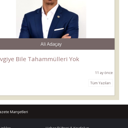
Ali Adaçay
vgiye Bile Tahammülleri Yok
11 ay önce
Tüm Yazıları
azete Manşetleri
Linkler
Haber Bülteni & Kaydolun