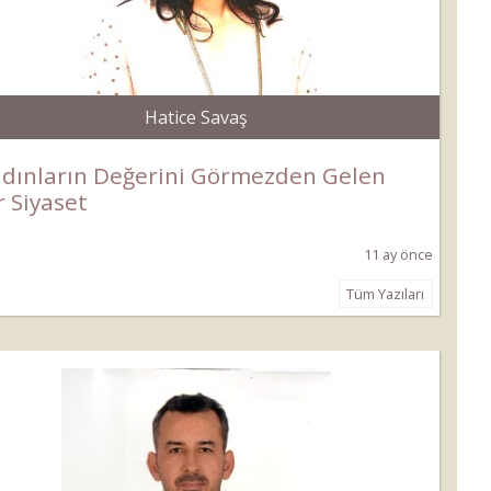
Hatice Savaş
dınların Değerini Görmezden Gelen
r Siyaset
11 ay önce
Tüm Yazıları