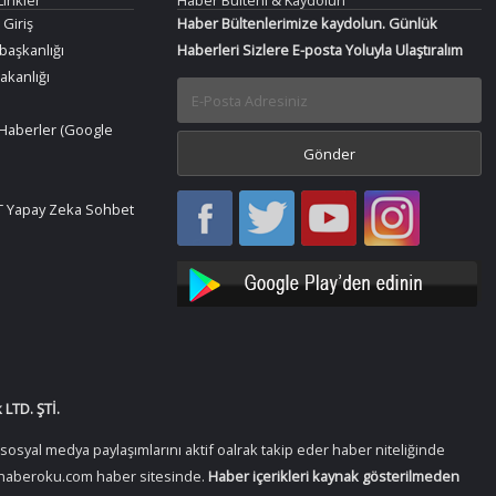
 Giriş
Haber Bültenlerimize kaydolun. Günlük
aşkanlığı
Haberleri Sizlere E-posta Yoluyla Ulaştıralım
Bakanlığı
Haberler (Google
Haber
Haber
Bir
Bir
 Yapay Zeka Sohbet
Oku
Oku
Haber
Haber
Facebook
Twitter
Oku
Oku
YouTube
Instagram
LTD. ŞTİ.
osyal medya paylaşımlarını aktif oalrak takip eder haber niteliğinde
 Birhaberoku.com haber sitesinde.
Haber içerikleri kaynak gösterilmeden