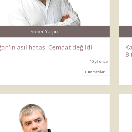
Soner Yalçın
an’ın asıl hatası Cemaat değildi
Ka
Bi
10 yıl önce
Tüm Yazıları