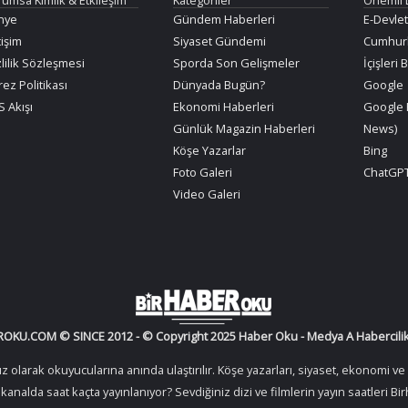
nye
Gündem Haberleri
E-Devlet
tişim
Siyaset Gündemi
Cumhurb
lilik Sözleşmesi
Sporda Son Gelişmeler
İçişleri 
ez Politikası
Dünyada Bugün?
Google
 Akışı
Ekonomi Haberleri
Google 
Günlük Magazin Haberleri
News)
Köşe Yazarlar
Bing
Foto Galeri
ChatGPT
Video Galeri
OKU.COM © SINCE 2012 - © Copyright 2025 Haber Oku - Medya A Habercilik 
arak okuyucularına anında ulaştırılır. Köşe yazarları, siyaset, ekonomi ve s
gi kanalda saat kaçta yayınlanıyor? Sevdiğiniz dizi ve filmlerin yayın saatleri