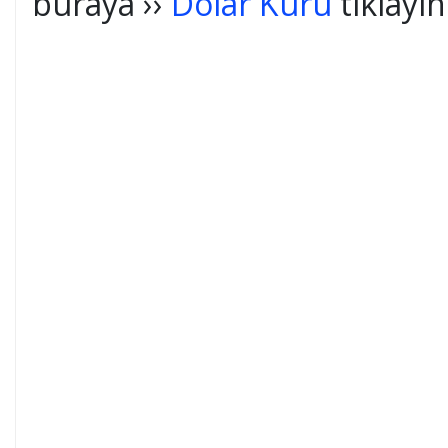
buraya ››
Dolar Kuru
tıklayın