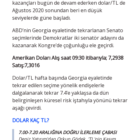
kazançları bugün de devam ederken dolar/TL de
Ağustos 2020 sonundan beri en düşük
seviyelerde güne başladı.
ABD’nin Georgia eyaletinde tekrarlanan Senato
seçimlerinde Demokratlar iki senatör adayını da
kazanarak Kongre’de çoğunluğu ele geçirdi.
Amerikan Doları Alış saat 09:30 itibarıyla; 7,2938
Satış:7,3016
Dolar/TL hafta başında Georgia eyaletinde
tekrar edilen seçime yönelik endişelerle
dalgalanarak tekrar 7.4’e yaklaşsa da dün
belirginleşen küresel risk iştahıyla yönünü tekrar
aşağı çevirdi.
DOLAR KAÇ TL?
7.00-7.20 ARALIĞINA DOĞRU İLERLEME ÇABASI
Deniz Yatırım'dan Orkun Gödek, 'TL'nin Kasım