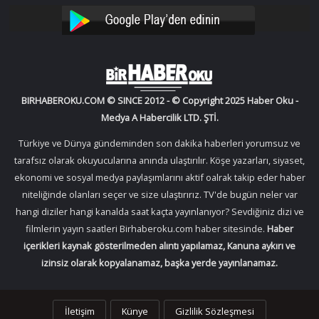
Facebook
Twitter
Oku
Oku
YouTube
Instagram
BIRHABEROKU.COM © SINCE 2012 - © Copyright 2025 Haber Oku -
Medya A Habercilik LTD. ŞTİ.
Türkiye ve Dünya gündeminden son dakika haberleri yorumsuz ve
tarafsız olarak okuyucularına anında ulaştırılır. Köşe yazarları, siyaset,
ekonomi ve sosyal medya paylaşımlarını aktif oalrak takip eder haber
niteliğinde olanları seçer ve size ulaştırırız. TV'de bugün neler var
hangi diziler hangi kanalda saat kaçta yayınlanıyor? Sevdiğiniz dizi ve
filmlerin yayın saatleri Birhaberoku.com haber sitesinde.
Haber
içerikleri kaynak gösterilmeden alıntı yapılamaz, Kanuna aykırı ve
izinsiz olarak kopyalanamaz, başka yerde yayınlanamaz.
İletişim
Künye
Gizlilik Sözleşmesi