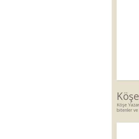
Köşe
Köşe Yazar
bitenler ve 