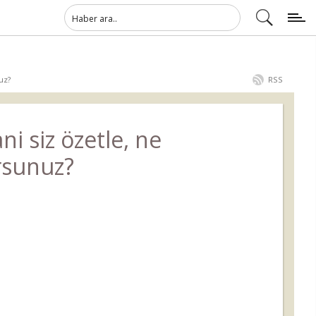
uz?
RSS
i siz özetle, ne
rsunuz?