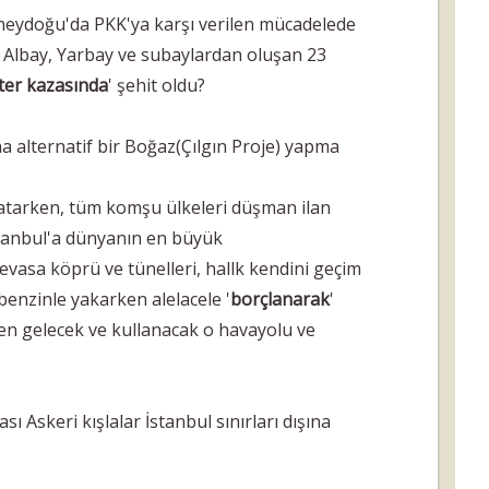
neydoğu'da PKK'ya karşı verilen mücadelede
Albay, Yarbay ve subaylardan oluşan 23
ter kazasında
' şehit oldu?
a alternatif bir Boğaz(Çılgın Proje) yapma
atarken, tüm komşu ülkeleri düşman ilan
İstanbul'a dünyanın en büyük
evasa köprü ve tünelleri, hallk kendini geçim
benzinle yakarken alelacele '
borçlanarak
'
en gelecek ve kullanacak o havayolu ve
 Askeri kışlalar İstanbul sınırları dışına