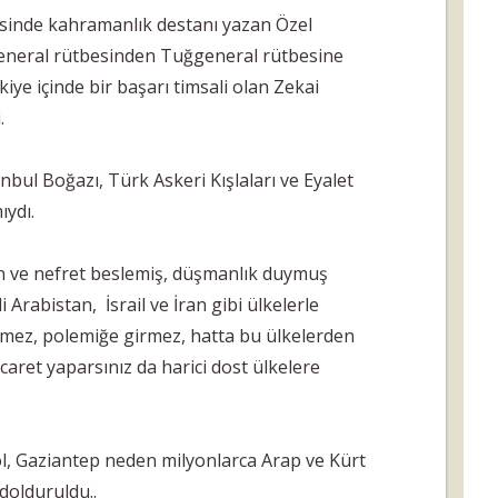
inde kahramanlık destanı yazan Özel
eneral rütbesinden Tuğgeneral rütbesine
iye içinde bir başarı timsali olan Zekai
i.
nbul Boğazı, Türk Askeri Kışlaları ve Eyalet
ıydı.
n ve nefret beslemiş, düşmanlık duymuş
i Arabistan, İsrail ve İran gibi ülkelerle
mez, polemiğe girmez, hatta bu ülkelerden
ticaret yaparsınız da harici dost ülkelere
öl, Gaziantep neden milyonlarca Arap ve Kürt
 dolduruldu..