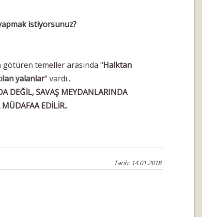
e yapmak istiyorsunuz?
 götüren temeller arasında "
Halktan
ılan yalanlar
" vardı...
NDA DEĞİL, SAVAŞ MEYDANLARINDA
MÜDAFAA EDİLİR..
Tarih: 14.01.2018