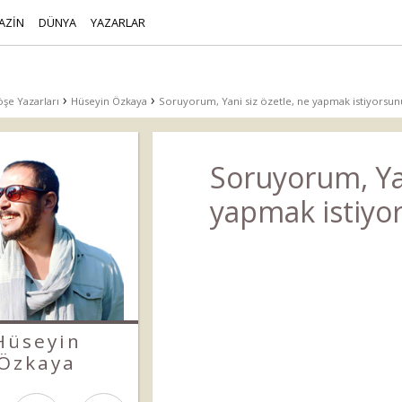
AZİN
DÜNYA
YAZARLAR
›
›
şe Yazarları
Hüseyin Özkaya
Soruyorum, Yani siz özetle, ne yapmak istiyorsun
Soruyorum, Yan
yapmak istiyo
Hüseyin
Özkaya