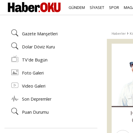
GÜNDEM
SİYASET
SPOR
MAG
›
Gazete Manşetleri
Haberler
Kö
Dolar Döviz Kuru
TV'de Bugün
Foto Galeri
Video Galeri
Son Depremler
Puan Durumu