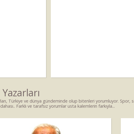
 Yazarları
ları, Türkiye ve dünya gündeminde olup bitenleri yorumluyor. Spor,
dahası.. Farklı ve tarafsız yorumlar usta kalemlerin farkıyla...