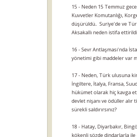
15 - Neden 15 Temmuz geces
Kuvvetler Komutanlığı, Korg
düşürüldü.. Suriye'de ve Türk
Aksakallı neden istifa ettirild
16 - Sevr Antlaşması'nda İsta
yönetimi gibi maddeler var m
17 - Neden, Türk ulusuna ki
İngiltere, İtalya, Fransa, Suud
hükümet olarak hiç kavga et
devlet nişanı ve ödüller alır 
sürekli saldırırsınız?
18 - Hatay, Diyarbakır, Bing
kökenli sözde dindarlarla ile