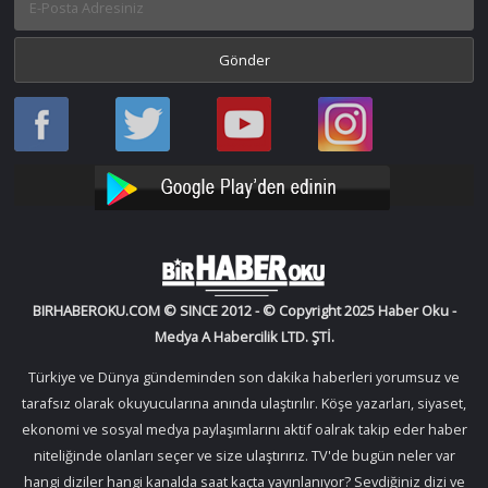
Haber
Haber
Bir
Bir
Oku
Oku
Haber
Haber
Facebook
Twitter
Oku
Oku
YouTube
Instagram
BIRHABEROKU.COM © SINCE 2012 - © Copyright 2025 Haber Oku -
Medya A Habercilik LTD. ŞTİ.
Türkiye ve Dünya gündeminden son dakika haberleri yorumsuz ve
tarafsız olarak okuyucularına anında ulaştırılır. Köşe yazarları, siyaset,
ekonomi ve sosyal medya paylaşımlarını aktif oalrak takip eder haber
niteliğinde olanları seçer ve size ulaştırırız. TV'de bugün neler var
hangi diziler hangi kanalda saat kaçta yayınlanıyor? Sevdiğiniz dizi ve