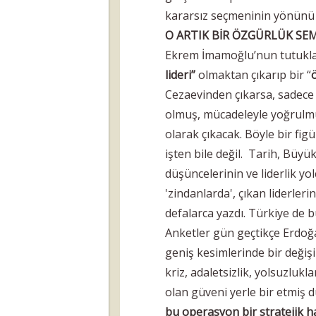
kararsız seçmeninin yönünü 
O ARTIK BİR ÖZGÜRLÜK S
Ekrem İmamoğlu’nun tutuklan
lideri”
olmaktan çıkarıp bir “
Cezaevinden çıkarsa, sadece t
olmuş, mücadeleyle yoğrulmuş
olarak çıkacak. Böyle bir fi
işten bile değil. Tarih, Büy
düşüncelerinin ve liderlik y
'zindanlarda', çıkan liderler
defalarca yazdı. Türkiye de b
Anketler gün geçtikçe Erdoğa
geniş kesimlerinde bir deği
kriz, adaletsizlik, yolsuzlukl
olan güveni yerle bir etmiş 
bu operasyon bir stratejik ha