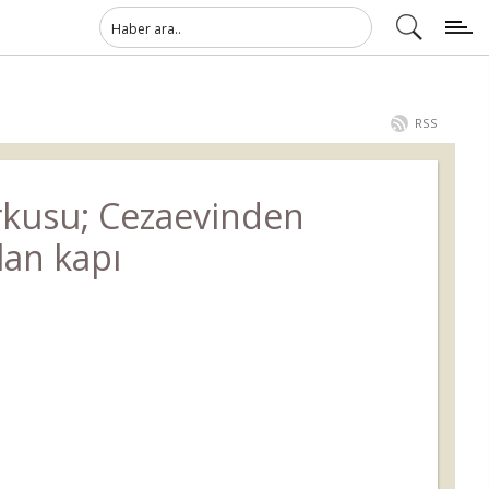
ı
RSS
rkusu; Cezaevinden
lan kapı