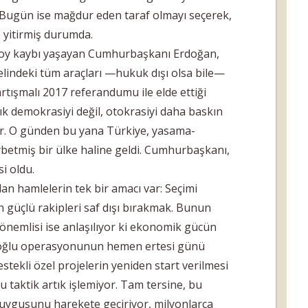
 Bugün ise mağdur eden taraf olmayı seçerek,
 yitirmiş durumda.
n oy kaybı yaşayan Cumhurbaşkanı Erdoğan,
 elindeki tüm araçları —hukuk dışı olsa bile—
tışmalı 2017 referandumu ile elde ettiği
rtık demokrasiyi değil, otokrasiyi daha baskın
yor. O günden bu yana Türkiye, yasama-
betmiş bir ülke haline geldi. Cumhurbaşkanı,
si oldu.
n hamlelerin tek bir amacı var: Seçimi
n güçlü rakipleri saf dışı bırakmak. Bunun
 önemlisi ise anlaşılıyor ki ekonomik gücün
moğlu operasyonunun hemen ertesi günü
stekli özel projelerin yeniden start verilmesi
u taktik artık işlemiyor. Tam tersine, bu
duygusunu harekete geçiriyor, milyonlarca