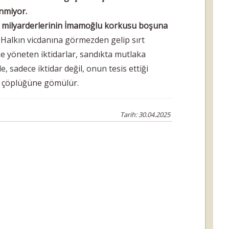
nmiyor.
r milyarderlerinin İmamoğlu korkusu boşuna
 Halkın vicdanına görmezden gelip sırt
ke yöneten iktidarlar, sandıkta mutlaka
, sadece iktidar değil, onun tesis ettiği
in çöplüğüne gömülür.
Tarih: 30.04.2025