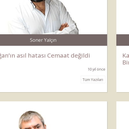
Soner Yalçın
an’ın asıl hatası Cemaat değildi
Ka
Bi
10 yıl önce
Tüm Yazıları