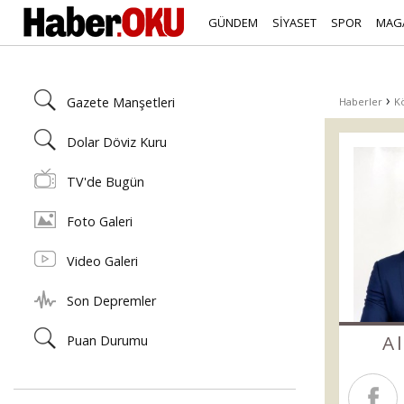
GÜNDEM
SİYASET
SPOR
MAG
›
Gazete Manşetleri
Haberler
Kö
Dolar Döviz Kuru
TV'de Bugün
Foto Galeri
Video Galeri
Son Depremler
A
Puan Durumu