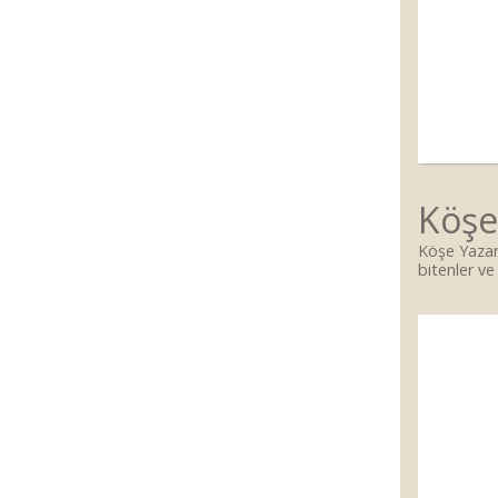
Köşe
Köşe Yazar
bitenler ve 