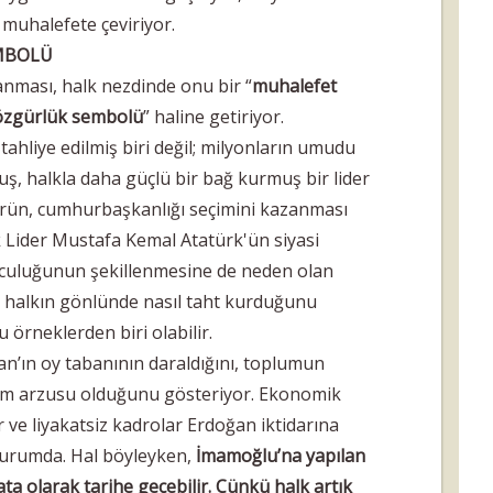
muhalefete çeviriyor.
EMBOLÜ
ması, halk nezdinde onu bir “
muhalefet
özgürlük sembolü
” haline getiriyor.
ahliye edilmiş biri değil; milyonların umudu
, halkla daha güçlü bir bağ kurmuş bir lider
gürün, cumhurbaşkanlığı seçimini kazanması
ük Lider Mustafa Kemal Atatürk'ün siyasi
olculuğunun şekillenmesine de neden olan
in halkın gönlünde nasıl taht kurduğunu
u örneklerden biri olabilir.
n’ın oy tabanının daraldığını, toplumun
şim arzusu olduğunu gösteriyor. Ekonomik
ar ve liyakatsiz kadrolar Erdoğan iktidarına
durumda. Hal böyleyken,
İmamoğlu’na yapılan
ta olarak tarihe geçebilir. Çünkü halk artık