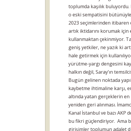
toplumda kaşılık buluyordu.
o eski sempatisini bütünüyle
2023 seçimlerinden itibare
artık iktidarını korumak için
kullanmaktan çekinmiyor. Tar
geniş yetkiler, ne yazık ki a
hale getirmek için kullanılı
yürütme-yargı dengesini kay
halkın değil, Saray’ın temsilci
Bugün gelinen noktada yapıla
kaybetme ihtimaline karşı, e
altında yatan gerçeklerin en
yeniden geri alınması. İma
Kanal İstanbul ve bazı AKP de
bu fikri güçlendiriyor. Ama b
girişimler toplumun adalet 