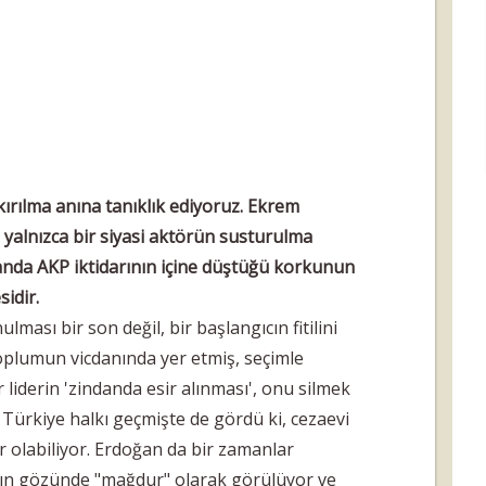
kırılma anına tanıklık ediyoruz. Ekrem
yalnızca bir siyasi aktörün susturulma
manda AKP iktidarının içine düştüğü korkunun
sidir.
ası bir son değil, bir başlangıcın fitilini
oplumun vicdanında yer etmiş, seçimle
r liderin 'zindanda esir alınması', onu silmek
 Türkiye halkı geçmişte de gördü ki, cezaevi
r olabiliyor. Erdoğan da bir zamanlar
lkın gözünde "mağdur" olarak görülüyor ve