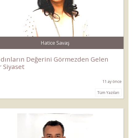
Hatice Savaş
dınların Değerini Görmezden Gelen
r Siyaset
11 ay önce
Tüm Yazıları