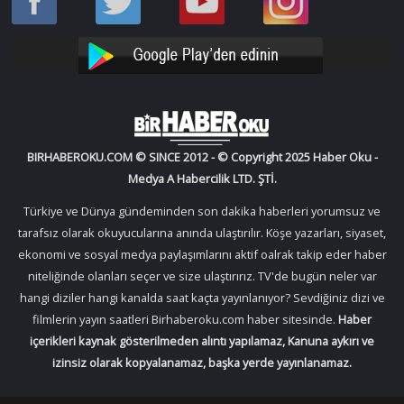
Oku
Oku
Haber
Haber
Facebook
Twitter
Oku
Oku
YouTube
Instagram
BIRHABEROKU.COM © SINCE 2012 - © Copyright 2025 Haber Oku -
Medya A Habercilik LTD. ŞTİ.
Türkiye ve Dünya gündeminden son dakika haberleri yorumsuz ve
tarafsız olarak okuyucularına anında ulaştırılır. Köşe yazarları, siyaset,
ekonomi ve sosyal medya paylaşımlarını aktif oalrak takip eder haber
niteliğinde olanları seçer ve size ulaştırırız. TV'de bugün neler var
hangi diziler hangi kanalda saat kaçta yayınlanıyor? Sevdiğiniz dizi ve
filmlerin yayın saatleri Birhaberoku.com haber sitesinde.
Haber
içerikleri kaynak gösterilmeden alıntı yapılamaz, Kanuna aykırı ve
izinsiz olarak kopyalanamaz, başka yerde yayınlanamaz.