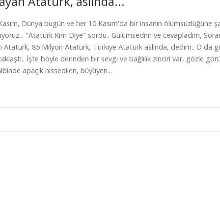
ayan Atatürk, aslında...
asım, Dünya bugün ve her 10 Kasım'da bir insanın ölümsüzlüğüne şah
ıyoruz... "Atatürk Kim Diye" sordu.. Gülümsedim ve cevapladım, Sora
 Atatürk, 85 Milyon Atatürk, Türkiye Atatürk aslında, dedim.. O da 
aklaştı.. İşte böyle derinden bir sevgi ve bağlılık zinciri var, gözle 
lbinde apaçık hissedilen, büyüyen...