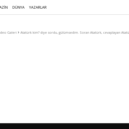
AZİN
DÜNYA
YAZARLAR
›
ideo Galeri
Atatürk kim? diye sordu, gülümsedim. Soran Atatürk, cevaplayan Atatürk