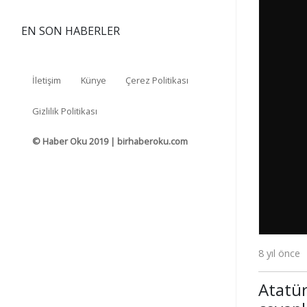
EN SON HABERLER
İletişim
Künye
Çerez Politikası
Gizlilik Politikası
© Haber Oku 2019 | birhaberoku.com
8 yıl önce
Atatür