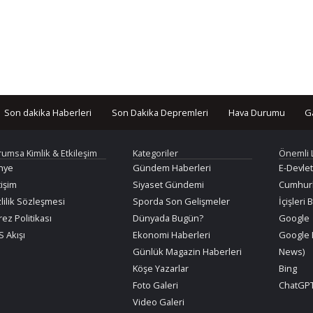
Son dakika Haberleri
Son Dakika Depremleri
Hava Durumu
G
rumsa Kimlik & Etkileşim
Kategoriler
Önemli 
nye
Gündem Haberleri
E-Devlet
tişim
Siyaset Gündemi
Cumhurb
lilik Sözleşmesi
Sporda Son Gelişmeler
İçişleri 
ez Politikası
Dünyada Bugün?
Google
 Akışı
Ekonomi Haberleri
Google 
Günlük Magazin Haberleri
News)
Köşe Yazarlar
Bing
Foto Galeri
ChatGPT
Video Galeri