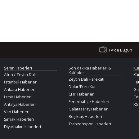
TV'de Bugün
Şehir Haberleri
Son dakika Haberleri &
Ku
Kulüpler
Afrin / Zeytin Dalı
Kü
Zeytin Dalı Harekatı
İstanbul Haberleri
İle
Dolar/Euro Kur
Ankara Haberleri
Giz
CHP Haberleri
İzmir Haberleri
Çer
Fenerbahçe Haberleri
Antalya Haberleri
RSS
Galatasaray Haberleri
Van Haberleri
Beşiktaş Haberleri
Şırnak Haberleri
Trabzonspor Haberleri
Diyarbakır Haberleri