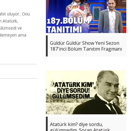
it oluyor.. Onu
n Atatürk,
gülümsedi ve
görülemeyen ama
Güldür Güldür Show Yeni Sezon
187'inci Bölüm Tanıtım Fragmanı
Atatürk kim? diye sordu,
gülümsedim. Soran Atatürk,