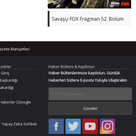
Savaşçı FOX Fragman 52. Bölüm
azete Manşetleri
Linkler
Haber Bülteni & Kaydolun
 Giriş
Haber Bültenlerimize kaydolun. Günlük
aşkanlığı
Haberleri Sizlere E-posta Yoluyla Ulaştıralım
Bakanlığı
Haberler (Google
Haber
Haber
Bir
Bir
 Yapay Zeka Sohbet
Oku
Oku
Haber
Haber