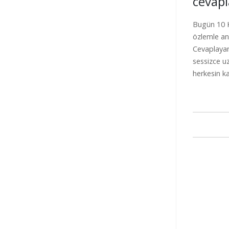
cevapl
Bugün 10 K
özlemle an
Cevaplayan
sessizce uz
herkesin ka