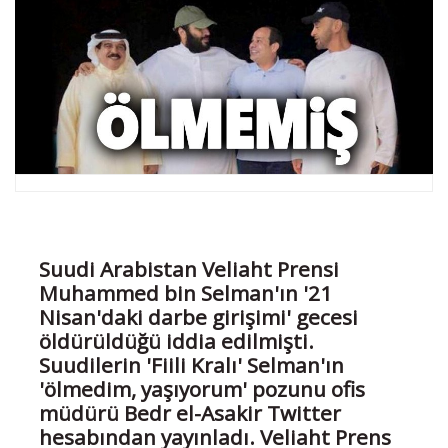
Suudi Arabistan Veliaht Prensi
Muhammed bin Selman'ın '21
Nisan'daki darbe girişimi' gecesi
öldürüldüğü iddia edilmişti.
Suudilerin 'Fiili Kralı' Selman'ın
'ölmedim, yaşıyorum' pozunu ofis
müdürü Bedr el-Asakir Twitter
hesabından yayınladı. Veliaht Prens