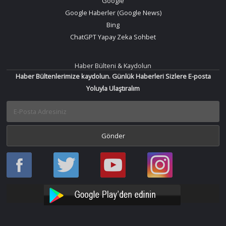
Google
Google Haberler (Google News)
Bing
ChatGPT Yapay Zeka Sohbet
Haber Bülteni & Kaydolun
Haber Bültenlerimize kaydolun. Günlük Haberleri Sizlere E-posta
Yoluyla Ulaştıralım
Haber
Haber
Bir
Bir
Oku
Oku
Haber
Haber
Facebook
Twitter
Oku
Oku
YouTube
Instagram