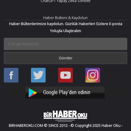
ChatGPT Yapay Zeka Sohbet
Haber Bülteni & Kaydolun
Haber Bültenlerimize kaydolun. Günlük Haberleri Sizlere E-posta
Yoluyla Ulaştıralım
Haber
Haber
Bir
Bir
Oku
Oku
Haber
Haber
Facebook
Twitter
Oku
Oku
YouTube
Instagram
BIRHABEROKU.COM © SINCE 2012 - © Copyright 2025 Haber Oku -