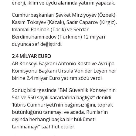
enerji, iklim ve uydu alanında yatırım yapacak.
Cumhurbaşkanları Şevket Mirziyoyev (Özbek),
Kasım Tokayev (Kazak), Sadır Caparov (Kırgız),
İmamali Rahman (Tacik) ve Serdar
Berdimuhammedov (Türkmen) 12 milyarı
duyunca saf değiştirdi.
2.4 MİLYAR EURO
AB Konseyi Başkanı Antonio Kosta ve Avrupa
Komisyonu Başkanı Ursula Von der Leyen her
birine 2.4 milyar Euro yatırım sözü verdi.
Sonuç bildirgesinde “BM Güvenlik Konseyi’nin
541 ve 550 sayılı kararlarına bağlıyız” denildi.
‘Kıbrıs Cumhuriyeti’nin bağımsızlığını, toprak
bütünlüğünü tanımayı ve adada, Rumlar’ın
dışında herhangi başka bir hükümeti
tanımamayı” taahhüt ettiler.