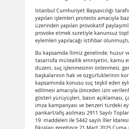
İstanbul Cumhuriyet Başsavcılığı taraf
yapılan işlemleri protesto amacıyla ba
üzerinden yapılan provokatif paylaşımla
provoke etmek suretiyle kanunsuz topla
eylemleri yapılacağı istihbar olunmuştu
Bu kapsamda İlimiz genelinde; huzur ve
tasarrufa müteallik emniyetin, kamu es
düzeni, suç işlenmesinin önlenmesi, gen
başkalarının hak ve özgürlüklerinin kor
kapsamında konusu suç teşkil eden eyle
edilmesi amacıyla (önceden izin verilenle
gösteri yürüyüşleri, basın açıklaması,
imza kampanyası ve benzeri türdeki eylem
pankart/afiş asılması 2911 Sayılı Topla
19. maddeleri ile 5442 sayılı İller İdar
fıkraları gereğince 21 Mart 2025 Cuma