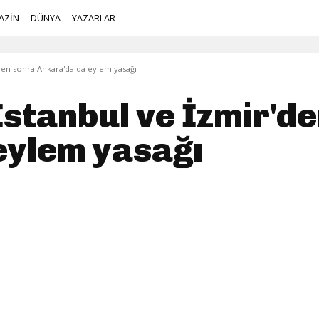
AZİN
DÜNYA
YAZARLAR
den sonra Ankara'da da eylem yasağı
stanbul ve İzmir'de
eylem yasağı