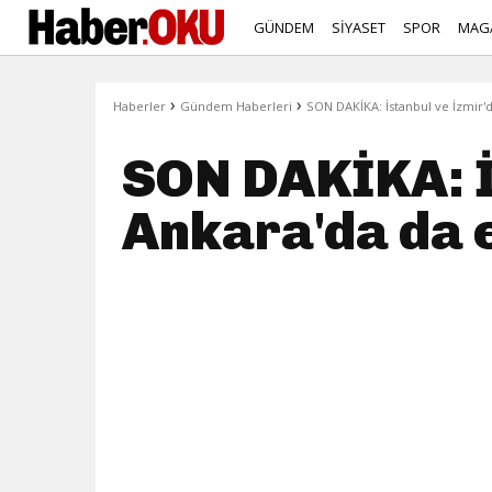
GÜNDEM
SİYASET
SPOR
MAG
›
›
Haberler
Gündem Haberleri
SON DAKİKA: İstanbul ve İzmir'
SON DAKİKA: İ
Ankara'da da 