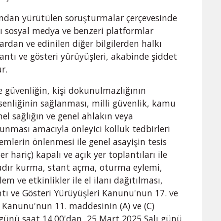
ından yürütülen soruşturmalar çerçevesinde
zı sosyal medya ve benzeri platformlar
rdan ve edinilen diğer bilgilerden halkı
ntı ve gösteri yürüyüşleri, akabinde şiddet
r.
 güvenliğin, kişi dokunulmazlığının
enliğinin sağlanması, milli güvenlik, kamu
el sağlığın ve genel ahlakın veya
unması amacıyla önleyici kolluk tedbirleri
mlerin önlenmesi ile genel asayişin tesis
r hariç) kapalı ve açık yer toplantıları ile
 çadır kurma, stant açma, oturma eylemi,
 ve etkinlikler ile el ilanı dağıtılması,
ntı ve Gösteri Yürüyüşleri Kanunu'nun 17. ve
esi Kanunu'nun 11. maddesinin (A) ve (C)
 günü saat 14.00'dan, 25 Mart 2025 Salı günü