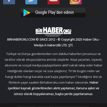
Oku
Oku
Haber
Haber
Facebook
Twitter
Oku
Oku
YouTube
Instagram
BIRHABEROKU.COM © SINCE 2012 - © Copyright 2025 Haber Oku -
Medya A Habercilik LTD. ŞTİ.
Türkiye ve Dünya gündeminden son dakika haberleri yorumsuz ve
tarafsız olarak okuyucularına anında ulaştırılır. Köşe yazarları, siyaset,
ekonomi ve sosyal medya paylaşımlarını aktif oalrak takip eder haber
niteliğinde olanları seçer ve size ulaştırırız. TV'de bugün neler var
hangi diziler hangi kanalda saat kaçta yayınlanıyor? Sevdiğiniz dizi ve
filmlerin yayın saatleri Birhaberoku.com haber sitesinde.
Haber
içerikleri kaynak gösterilmeden alıntı yapılamaz, Kanuna aykırı ve
izinsiz olarak kopyalanamaz, başka yerde yayınlanamaz.