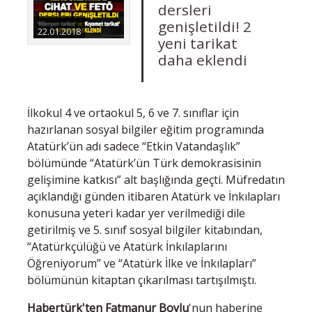
dersleri
genişletildi! 2
22.01.2018
yeni tarikat
daha eklendi
İlkokul 4 ve ortaokul 5, 6 ve 7. sınıflar için
hazırlanan sosyal bilgiler eğitim programında
Atatürk’ün adı sadece “Etkin Vatandaşlık”
bölümünde “Atatürk’ün Türk demokrasisinin
gelişimine katkısı” alt başlığında geçti. Müfredatın
açıklandığı günden itibaren Atatürk ve İnkılapları
konusuna yeteri kadar yer verilmediği dile
getirilmiş ve 5. sınıf sosyal bilgiler kitabından,
“Atatürkçülüğü ve Atatürk İnkılaplarını
Öğreniyorum” ve “Atatürk İlke ve İnkılapları”
bölümünün kitaptan çıkarılması tartışılmıştı.
Habertürk'ten Fatmanur Boylu
'nun haberine