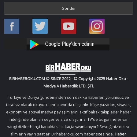
Haber
Haber
Bir
Bir
Oku
Oku
Haber
Haber
Facebook
Twitter
Oku
Oku
YouTube
Instagram
BIRHABEROKU.COM © SINCE 2012 - © Copyright 2025 Haber Oku -
Medya A Habercilik LTD. ŞTİ.
Türkiye ve Dünya gündeminden son dakika haberleri yorumsuz ve
tarafsız olarak okuyucularına anında ulaştırılır. Köşe yazarları, siyaset,
ekonomi ve sosyal medya paylaşımlarını aktif oalrak takip eder haber
niteliğinde olanları seçer ve size ulaştırırız. TV'de bugün neler var
hangi diziler hangi kanalda saat kaçta yayınlanıyor? Sevdiğiniz dizi ve
filmlerin yayın saatleri Birhaberoku.com haber sitesinde.
Haber