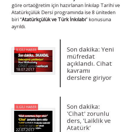
göre ortaöğretim için hazırlanan İnkılap Tarihi ve
Atatürkçülük Dersi programında ise 8 üniteden
biri “
Atatürkçülük ve Türk İnkılabı
” konusuna
ayrıldı.
Son dakika: Yeni
İLGİLİ HABER
müfredat
açıklandı. Cihat
kavramı
18.07.2017
derslere giriyor
Son dakika:
İLGİLİ HABER
'Cihat' zorunlu
ders, 'Laiklik ve
Atatürk'
22.07.2017