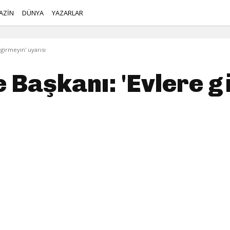
AZİN
DÜNYA
YAZARLAR
 girmeyin' uyarısı
e Başkanı: 'Evlere g