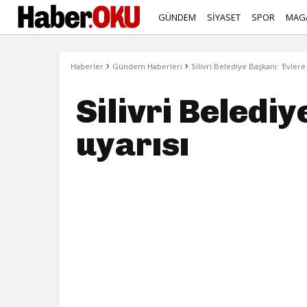
GÜNDEM
SİYASET
SPOR
MAG
›
›
Haberler
Gündem Haberleri
Silivri Belediye Başkanı: 'Evlere
Silivri Belediy
uyarısı