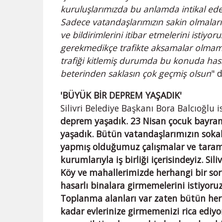
kuruluşlarımızda bu anlamda intikal ed
Sadece vatandaşlarımızın sakin olmaları
ve bildirimlerini itibar etmelerini istiyoru
gerekmedikçe trafikte aksamalar olmamas
trafiği kitlemiş durumda bu konuda hassa
beterinden saklasın çok geçmiş olsun
" 
'BÜYÜK BİR DEPREM YAŞADIK'
Silivri Belediye Başkanı Bora Balcıoğlu is
deprem yaşadık. 23 Nisan çocuk bayram
yaşadık. Bütün vatandaşlarımızın soka
yapmış olduğumuz çalışmalar ve taram
kurumlarıyla iş birliği içerisindeyiz. Si
Köy ve mahallerimizde herhangi bir sor
hasarlı binalara girmemelerini istiyoru
Toplanma alanları var zaten bütün herke
kadar evlerinize girmemenizi rica ediyor