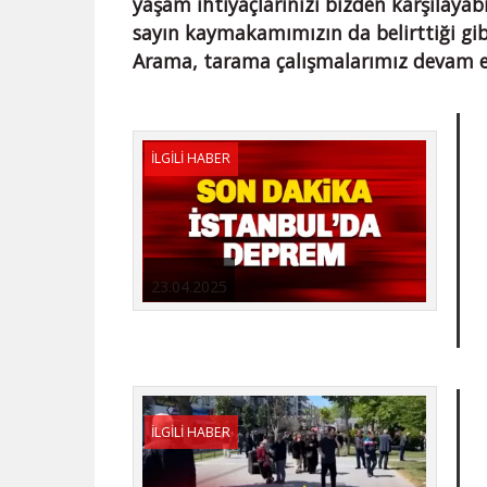
yaşam ihtiyaçlarınızı bizden karşılayab
sayın kaymakamımızın da belirttiği gib
Arama, tarama çalışmalarımız devam e
İLGİLİ HABER
23.04.2025
İLGİLİ HABER