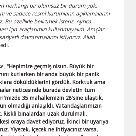
en herhangi bir olumsuz bir durum yok.
nı ve sadece resmî kurumların açıklamalarını
z. Bu özellikle belirtmek isteriz. Ayrıca
ı için araçlarımızı kullanmayalım. Araçlar
siyetli davranmalarını istiyoruz. Allah
dedi.
e, "
Hepimize geçmiş olsun. Büyük bir
ını kutlarken bir anda büyük bir panik
klara döküldüklerini gördük. Korktuk ama
alar neticesinde burada devletin tüm
livri'mizde 35 mahallemizin 28'sine ulaştık.
un olmadığı anlaşıldı. Vatandaşlarımızın
z. Riskli binalardan uzak durulmalı.
si oraya davet ediyoruz. İkinci bir uyarıya
uz. Yiyecek, içecek ne ihtiyacınız varsa,