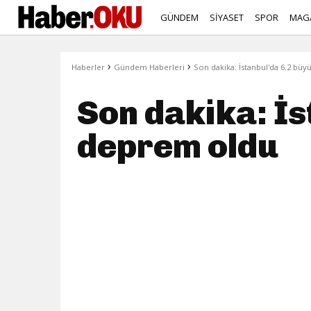
GÜNDEM
SİYASET
SPOR
MAG
›
›
Haberler
Gündem Haberleri
Son dakika: İstanbul'da 6.2 b
Son dakika: İ
deprem oldu