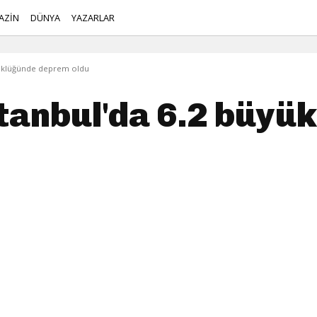
AZİN
DÜNYA
YAZARLAR
üyüklüğünde deprem oldu
stanbul'da 6.2 büyü