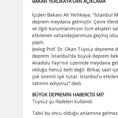
BAKAN YERLİKAYA'DAN AÇIKLAMA
İçişleri Bakanı Ali Yerlikaya, "İstanbul
deprem meydana gelmiştir. Çevre illerde
ve ilgili kurumlarımızın tüm ekipleri 
etkilenen vatandaşlarımıza geçmiş ols
yaptı.
Jeolog Prof. Dr. Okan Tüysüz depreme d
deprem. İstanbul'da büyük deprem bek
Anadolu Fayı'nın üzerinde meydana ge
olduğu henüz belli değil. Birkaç saat i
çok önemli ışık tutar. İstanbul'u etkil
tahmin ediyoruz" dedi.
BÜYÜK DEPREMİN HABERCİSİ Mİ?
Tüysüz şu ifadeleri kullandı:
Tabii bu öncü olduğu anlamına gelmez