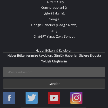
E-Devlet Giriş
Cumhurbaşkanlığı
İçişleri Bakanlığı
Google
Google Haberler (Google News)
Bing
ChatGPT Yapay Zeka Sohbet
Haber Bülteni & Kaydolun
Haber Bültenlerimize kaydolun. Günlük Haberleri Sizlere E-posta
Yoluyla Ulaştıralım
Haber
Haber
Bir
Bir
Oku
Oku
Haber
Haber
Facebook
Twitter
Oku
Oku