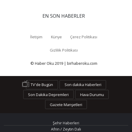
EN SON HABERLER
İletişim
Künye
Çerez Politikası
Gizlilik Politikası
© Haber Oku 2019 | birhaberoku.com
TV'de Bugün
Son dakika Haberleri
Son Dakika Depremleri
Hava Durumu
Gazete Manşetleri
Şehir Haberleri
Afrin / Zeytin Dalı