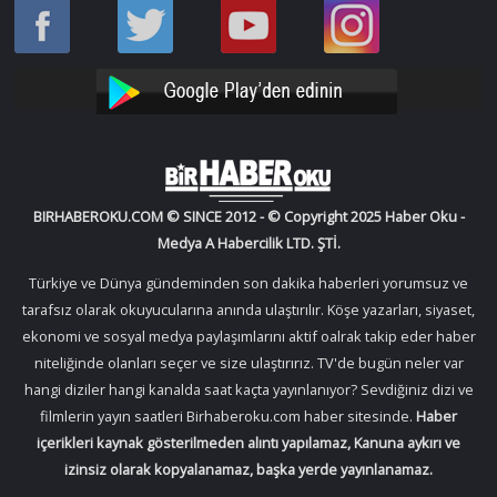
Haber
Haber
Bir
Bir
Oku
Oku
Haber
Haber
Facebook
Twitter
Oku
Oku
YouTube
Instagram
BIRHABEROKU.COM © SINCE 2012 - © Copyright 2025 Haber Oku -
Medya A Habercilik LTD. ŞTİ.
Türkiye ve Dünya gündeminden son dakika haberleri yorumsuz ve
tarafsız olarak okuyucularına anında ulaştırılır. Köşe yazarları, siyaset,
ekonomi ve sosyal medya paylaşımlarını aktif oalrak takip eder haber
niteliğinde olanları seçer ve size ulaştırırız. TV'de bugün neler var
hangi diziler hangi kanalda saat kaçta yayınlanıyor? Sevdiğiniz dizi ve
filmlerin yayın saatleri Birhaberoku.com haber sitesinde.
Haber
içerikleri kaynak gösterilmeden alıntı yapılamaz, Kanuna aykırı ve
izinsiz olarak kopyalanamaz, başka yerde yayınlanamaz.