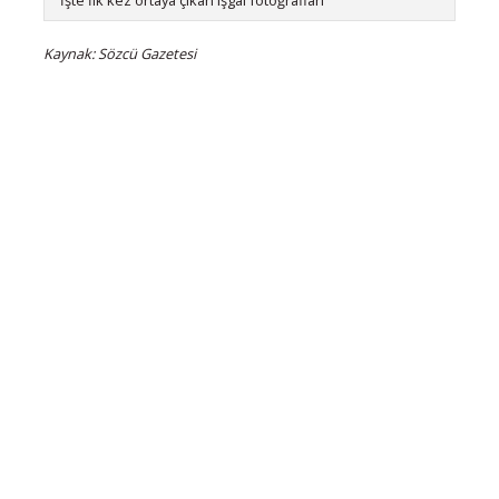
İşte İlk kez ortaya çıkan işgal fotoğrafları
Kaynak: Sözcü Gazetesi