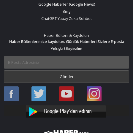
Google Haberler (Google News)
Bing
ChatGPT Yapay Zeka Sohbet
Haber Bülteni & Kaydolun
Haber Bültenlerimize kaydolun. Günlük Haberleri Sizlere E-posta
Yoluyla Ulaştıralım
Haber
Haber
Bir
Bir
Oku
Oku
Haber
Haber
Facebook
Twitter
Oku
Oku
YouTube
Instagram