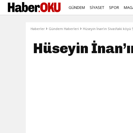
GÜNDEM
SİYASET
SPOR
MAG
›
›
Haberler
Gündem Haberleri
Hüseyin İnan’ın Sivas’taki köyü 5
Hüseyin İnan’ın