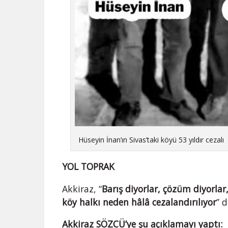
Hüseyin İnan’ın Sivas’taki köyü 53 yıldır cezalı
YOL TOPRAK
Akkiraz, “
Barış diyorlar, çözüm diyorlar
köy halkı neden hâlâ cezalandırılıyor
” 
Akkiraz SÖZCÜ’ye şu açıklamayı yaptı: