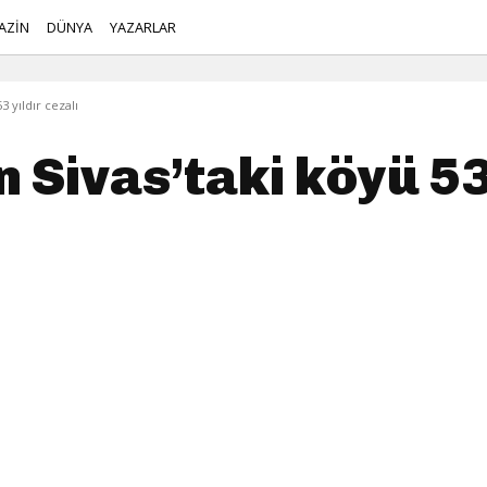
AZİN
DÜNYA
YAZARLAR
3 yıldır cezalı
 Sivas’taki köyü 53 