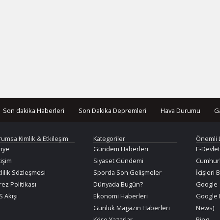
Son dakika Haberleri
Son Dakika Depremleri
Hava Durumu
G
rumsa Kimlik & Etkileşim
Kategoriler
Önemli 
nye
Gündem Haberleri
E-Devlet
tişim
Siyaset Gündemi
Cumhurb
lilik Sözleşmesi
Sporda Son Gelişmeler
İçişleri 
ez Politikası
Dünyada Bugün?
Google
 Akışı
Ekonomi Haberleri
Google 
Günlük Magazin Haberleri
News)
Köşe Yazarlar
Bing