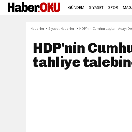
GÜNDEM
SİYASET
SPOR
MAG
›
›
Haberler
Siyaset Haberleri
HDP'nin Cumhurbaşkanı Adayı Demi
HDP'nin Cumhu
tahliye talebin