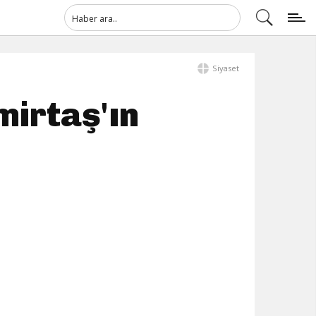
Siyaset
irtaş'ın