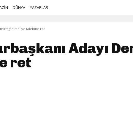
AZİN
DÜNYA
YAZARLAR
rtaş'ın tahliye talebine ret
rbaşkanı Adayı Dem
e ret