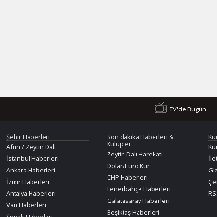
TV'de Bugün
Şehir Haberleri
Son dakika Haberleri &
Ku
Kulüpler
Afrin / Zeytin Dalı
Kü
Zeytin Dalı Harekatı
İstanbul Haberleri
İle
Dolar/Euro Kur
Ankara Haberleri
Giz
CHP Haberleri
İzmir Haberleri
Çer
Fenerbahçe Haberleri
Antalya Haberleri
RSS
Galatasaray Haberleri
Van Haberleri
Beşiktaş Haberleri
Şırnak Haberleri