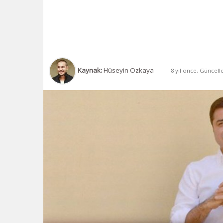
Kaynak:
Hüseyin Özkaya
8 yıl önce, Güncell