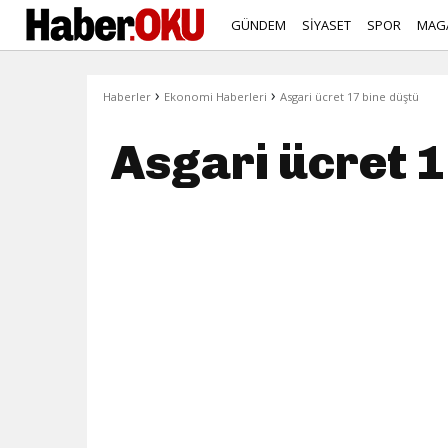
GÜNDEM
SİYASET
SPOR
MAG
›
›
Haberler
Ekonomi Haberleri
Asgari ücret 17 bine düştü
Asgari ücret 1