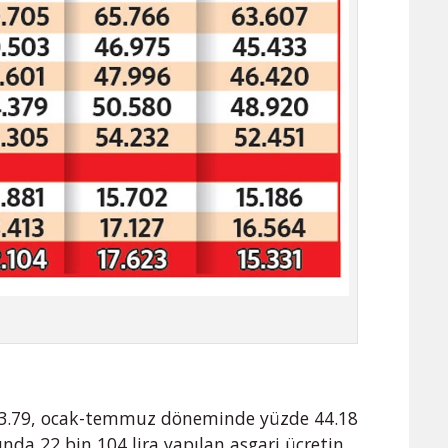
3.79, ocak-temmuz döneminde yüzde 44.18
ında 22 bin 104 lira yapılan asgari ücretin