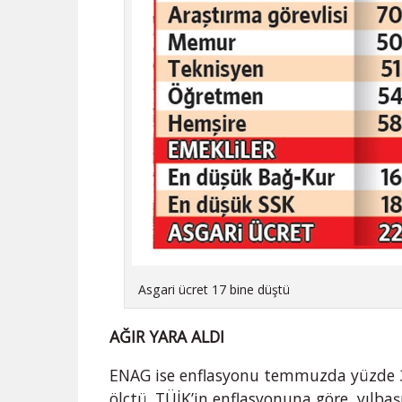
Asgari ücret 17 bine düştü
AĞIR YARA ALDI
ENAG ise enflasyonu temmuzda yüzde 
ölçtü. TÜİK’in enflasyonuna göre, yılbaş