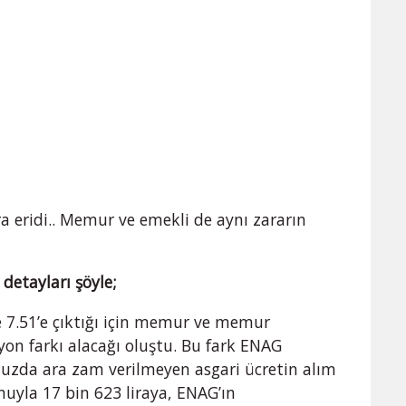
ra eridi.. Memur ve emekli de aynı zararın
etayları şöyle;
 7.51’e çıktığı için memur ve memur
yon farkı alacağı oluştu. Bu fark ENAG
uzda ara zam verilmeyen asgari ücretin alım
nuyla 17 bin 623 liraya, ENAG’ın