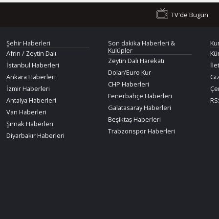
TV'de Bugün
Şehir Haberleri
Son dakika Haberleri &
Ku
Kulüpler
Afrin / Zeytin Dalı
Kü
Zeytin Dalı Harekatı
İstanbul Haberleri
İle
Dolar/Euro Kur
Ankara Haberleri
Giz
CHP Haberleri
İzmir Haberleri
Çer
Fenerbahçe Haberleri
Antalya Haberleri
RSS
Galatasaray Haberleri
Van Haberleri
Beşiktaş Haberleri
Şırnak Haberleri
Trabzonspor Haberleri
Diyarbakır Haberleri