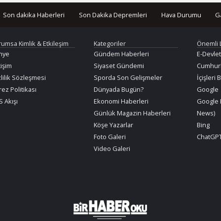
Son dakika Haberleri
Son Dakika Depremleri
Hava Durumu
G
rumsa Kimlik & Etkileşim
Kategoriler
Önemli 
nye
Gündem Haberleri
E-Devlet
tişim
Siyaset Gündemi
Cumhurb
lilik Sözleşmesi
Sporda Son Gelişmeler
İçişleri 
ez Politikası
Dünyada Bugün?
Google
 Akışı
Ekonomi Haberleri
Google 
Günlük Magazin Haberleri
News)
Köşe Yazarlar
Bing
Foto Galeri
ChatGPT
Video Galeri