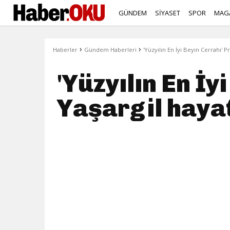
GÜNDEM
SİYASET
SPOR
MAG
›
›
Haberler
Gündem Haberleri
'Yüzyılın En İyi Beyin Cerrahı' P
'Yüzyılın En İy
Yaşargil hayat