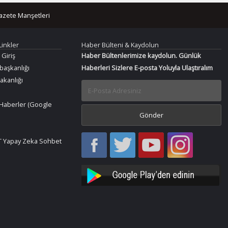
azete Manşetleri
Linkler
Haber Bülteni & Kaydolun
 Giriş
Haber Bültenlerimize kaydolun. Günlük
aşkanlığı
Haberleri Sizlere E-posta Yoluyla Ulaştıralım
Bakanlığı
Haberler (Google
Haber
Haber
Bir
Bir
 Yapay Zeka Sohbet
Oku
Oku
Haber
Haber
Facebook
Twitter
Oku
Oku
YouTube
Instagram