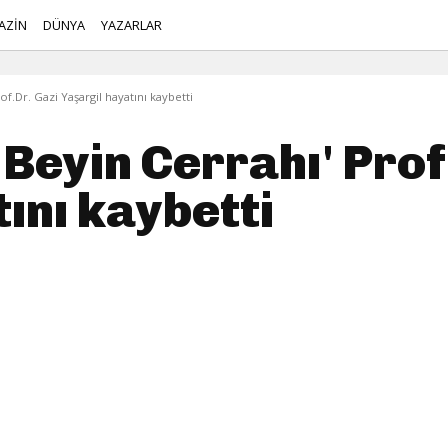
AZİN
DÜNYA
YAZARLAR
rof.Dr. Gazi Yaşargil hayatını kaybetti
i Beyin Cerrahı' Prof
ını kaybetti