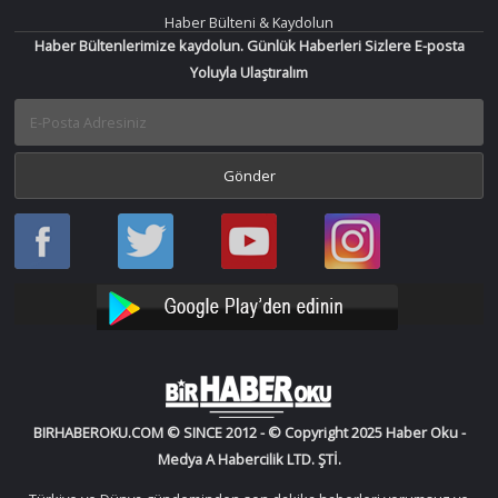
Haber Bülteni & Kaydolun
Haber Bültenlerimize kaydolun. Günlük Haberleri Sizlere E-posta
Yoluyla Ulaştıralım
Haber
Haber
Bir
Bir
Oku
Oku
Haber
Haber
Facebook
Twitter
Oku
Oku
YouTube
Instagram
BIRHABEROKU.COM © SINCE 2012 - © Copyright 2025 Haber Oku -
Medya A Habercilik LTD. ŞTİ.