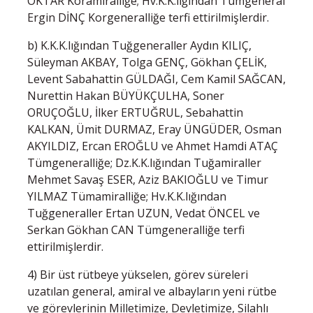
OKTAR Koramiralliğe; Hv.K.K.lığından Tümgeneral
Ergin DİNÇ Korgeneralliğe terfi ettirilmişlerdir.
b) K.K.K.lığından Tuğgeneraller Aydın KILIÇ,
Süleyman AKBAY, Tolga GENÇ, Gökhan ÇELİK,
Levent Sabahattin GÜLDAĞI, Cem Kamil SAĞCAN,
Nurettin Hakan BÜYÜKÇULHA, Soner
ORUÇOĞLU, İlker ERTUĞRUL, Sebahattin
KALKAN, Ümit DURMAZ, Eray ÜNGÜDER, Osman
AKYILDIZ, Ercan EROĞLU ve Ahmet Hamdi ATAÇ
Tümgeneralliğe; Dz.K.K.lığından Tuğamiraller
Mehmet Savaş ESER, Aziz BAKIOĞLU ve Timur
YILMAZ Tümamiralliğe; Hv.K.K.lığından
Tuğgeneraller Ertan UZUN, Vedat ÖNCEL ve
Serkan Gökhan CAN Tümgeneralliğe terfi
ettirilmişlerdir.
4) Bir üst rütbeye yükselen, görev süreleri
uzatılan general, amiral ve albayların yeni rütbe
ve görevlerinin Milletimize, Devletimize, Silahlı