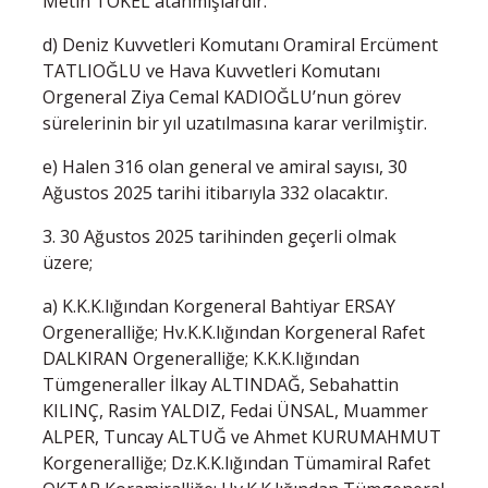
Metin TOKEL atanmışlardır.
d) Deniz Kuvvetleri Komutanı Oramiral Ercüment
TATLIOĞLU ve Hava Kuvvetleri Komutanı
Orgeneral Ziya Cemal KADIOĞLU’nun görev
sürelerinin bir yıl uzatılmasına karar verilmiştir.
e) Halen 316 olan general ve amiral sayısı, 30
Ağustos 2025 tarihi itibarıyla 332 olacaktır.
3. 30 Ağustos 2025 tarihinden geçerli olmak
üzere;
a) K.K.K.lığından Korgeneral Bahtiyar ERSAY
Orgeneralliğe; Hv.K.K.lığından Korgeneral Rafet
DALKIRAN Orgeneralliğe; K.K.K.lığından
Tümgeneraller İlkay ALTINDAĞ, Sebahattin
KILINÇ, Rasim YALDIZ, Fedai ÜNSAL, Muammer
ALPER, Tuncay ALTUĞ ve Ahmet KURUMAHMUT
Korgeneralliğe; Dz.K.K.lığından Tümamiral Rafet