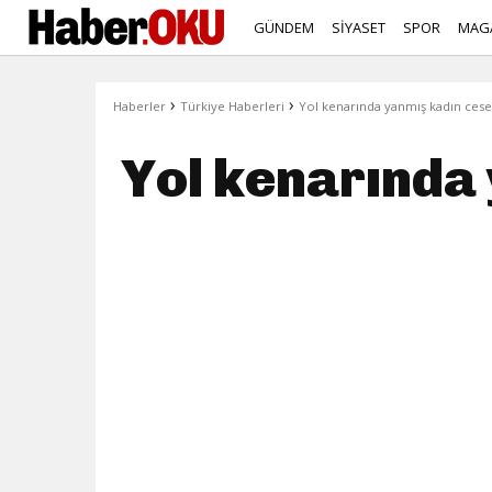
GÜNDEM
SİYASET
SPOR
MAG
›
›
Haberler
Türkiye Haberleri
Yol kenarında yanmış kadın ces
Yol kenarında