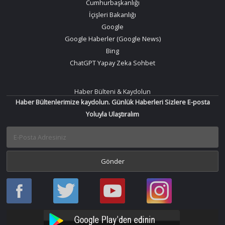
Cumhurbaşkanlığı
İçişleri Bakanlığı
Google
Google Haberler (Google News)
Bing
ChatGPT Yapay Zeka Sohbet
Haber Bülteni & Kaydolun
Haber Bültenlerimize kaydolun. Günlük Haberleri Sizlere E-posta
Yoluyla Ulaştıralım
Haber
Haber
Bir
Bir
Oku
Oku
Haber
Haber
Facebook
Twitter
Oku
Oku
YouTube
Instagram