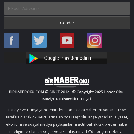
Haber
Haber
Bir
Bir
Oku
Oku
Haber
Haber
Facebook
Twitter
Oku
Oku
YouTube
Instagram
BIRHABEROKU.COM © SINCE 2012 - © Copyright 2025 Haber Oku -
Medya A Habercilik LTD. ŞTİ.
Türkiye ve Dünya gündeminden son dakika haberleri yorumsuz ve
tarafsız olarak okuyucularına anında ulaştırılır. Köşe yazarları, siyaset,
ekonomi ve sosyal medya paylaşımlarını aktif oalrak takip eder haber
niteliğinde olanları seçer ve size ulaştırırız. TV'de bugün neler var