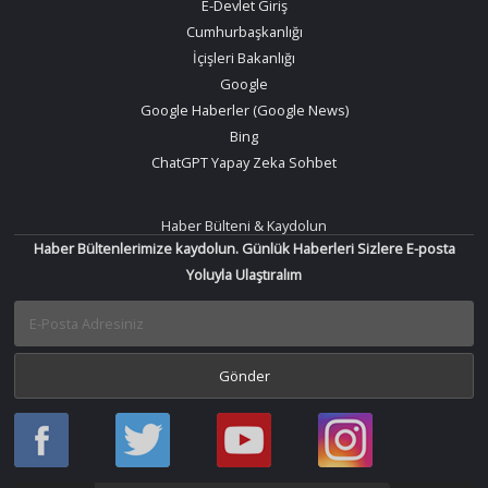
E-Devlet Giriş
Cumhurbaşkanlığı
İçişleri Bakanlığı
Google
Google Haberler (Google News)
Bing
ChatGPT Yapay Zeka Sohbet
Haber Bülteni & Kaydolun
Haber Bültenlerimize kaydolun. Günlük Haberleri Sizlere E-posta
Yoluyla Ulaştıralım
Haber
Haber
Bir
Bir
Oku
Oku
Haber
Haber
Facebook
Twitter
Oku
Oku