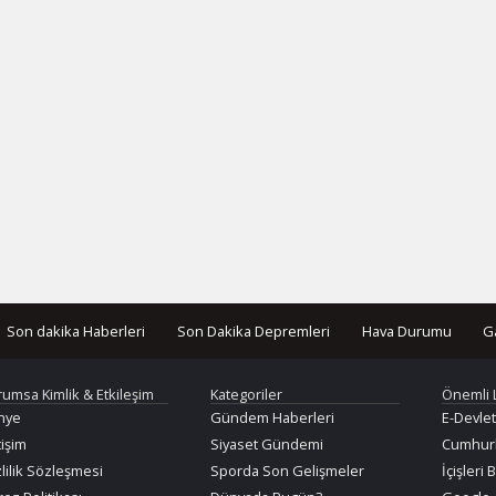
Son dakika Haberleri
Son Dakika Depremleri
Hava Durumu
G
rumsa Kimlik & Etkileşim
Kategoriler
Önemli 
nye
Gündem Haberleri
E-Devlet
tişim
Siyaset Gündemi
Cumhurb
lilik Sözleşmesi
Sporda Son Gelişmeler
İçişleri 