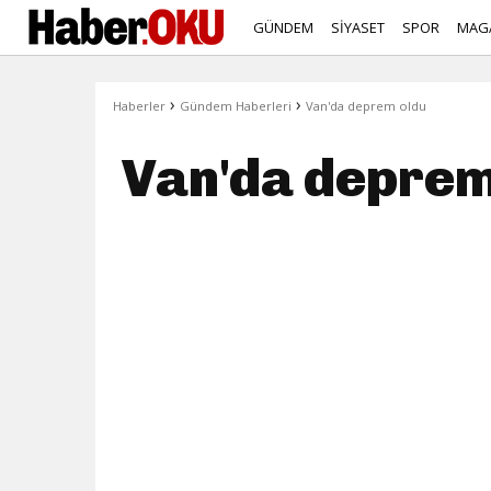
GÜNDEM
SİYASET
SPOR
MAG
›
›
Haberler
Gündem Haberleri
Van'da deprem oldu
Van'da deprem