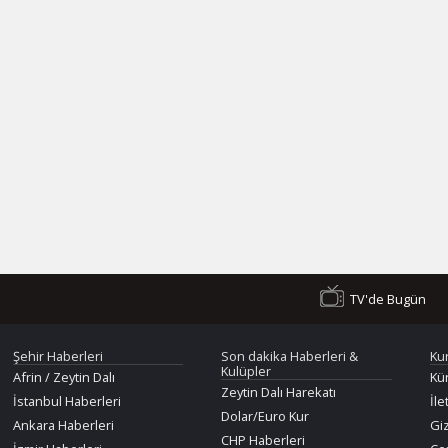
TV'de Bugün
Şehir Haberleri
Son dakika Haberleri &
Ku
Kulüpler
Afrin / Zeytin Dalı
Kü
Zeytin Dalı Harekatı
İstanbul Haberleri
İle
Dolar/Euro Kur
Ankara Haberleri
Giz
CHP Haberleri