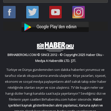
Haber
Haber
Bir
Bir
Oku
Oku
Haber
Haber
Facebook
Twitter
Oku
Oku
YouTube
Instagram
BIRHABEROKU.COM © SINCE 2012 - © Copyright 2025 Haber Oku -
Medya A Habercilik LTD. ŞTİ.
Türkiye ve Dünya gündeminden son dakika haberleri yorumsuz ve
tarafsız olarak okuyucularına anında ulaştırılır. Köşe yazarları, siyaset,
ekonomi ve sosyal medya paylaşımlarını aktif oalrak takip eder haber
niteliğinde olanları seçer ve size ulaştırırız. TV'de bugün neler var
hangi diziler hangi kanalda saat kaçta yayınlanıyor? Sevdiğiniz dizi ve
filmlerin yayın saatleri Birhaberoku.com haber sitesinde.
Haber
içerikleri kaynak gösterilmeden alıntı yapılamaz, Kanuna aykırı ve