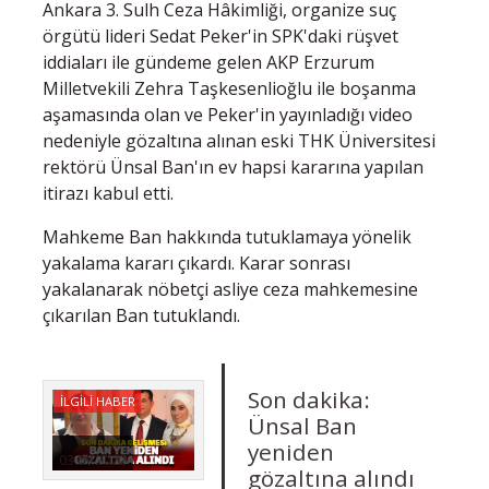
Ankara 3. Sulh Ceza Hâkimliği, organize suç
örgütü lideri Sedat Peker'in SPK'daki rüşvet
iddiaları ile gündeme gelen AKP Erzurum
Milletvekili Zehra Taşkesenlioğlu ile boşanma
aşamasında olan ve Peker'in yayınladığı video
nedeniyle gözaltına alınan eski THK Üniversitesi
rektörü Ünsal Ban'ın ev hapsi kararına yapılan
itirazı kabul etti.
Mahkeme Ban hakkında tutuklamaya yönelik
yakalama kararı çıkardı. Karar sonrası
yakalanarak nöbetçi asliye ceza mahkemesine
çıkarılan Ban tutuklandı.
Son dakika:
İLGİLİ HABER
Ünsal Ban
yeniden
03.09.2022
gözaltına alındı