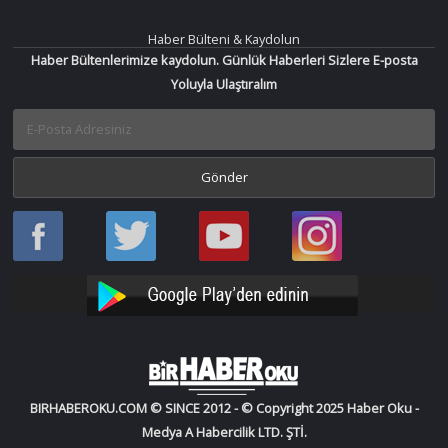
Haber Bülteni & Kaydolun
Haber Bültenlerimize kaydolun. Günlük Haberleri Sizlere E-posta
Yoluyla Ulaştıralım
Haber
Haber
Bir
Bir
Oku
Oku
Haber
Haber
Facebook
Twitter
Oku
Oku
YouTube
Instagram
BIRHABEROKU.COM © SINCE 2012 - © Copyright 2025 Haber Oku -
Medya A Habercilik LTD. ŞTİ.