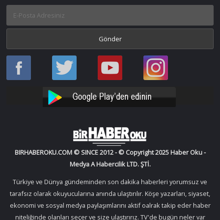
Haber
Haber
Bir
Bir
Oku
Oku
Haber
Haber
Facebook
Twitter
Oku
Oku
YouTube
Instagram
BIRHABEROKU.COM © SINCE 2012 - © Copyright 2025 Haber Oku -
Medya A Habercilik LTD. ŞTİ.
Türkiye ve Dünya gündeminden son dakika haberleri yorumsuz ve
tarafsız olarak okuyucularına anında ulaştırılır. Köşe yazarları, siyaset,
ekonomi ve sosyal medya paylaşımlarını aktif oalrak takip eder haber
niteliğinde olanları seçer ve size ulaştırırız. TV'de bugün neler var