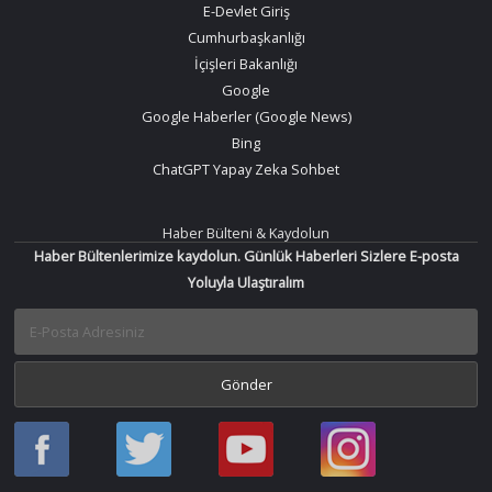
E-Devlet Giriş
Cumhurbaşkanlığı
İçişleri Bakanlığı
Google
Google Haberler (Google News)
Bing
ChatGPT Yapay Zeka Sohbet
Haber Bülteni & Kaydolun
Haber Bültenlerimize kaydolun. Günlük Haberleri Sizlere E-posta
Yoluyla Ulaştıralım
Haber
Haber
Bir
Bir
Oku
Oku
Haber
Haber
Facebook
Twitter
Oku
Oku