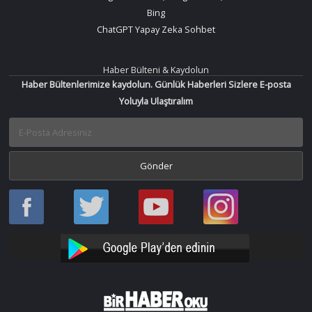
Bing
ChatGPT Yapay Zeka Sohbet
Haber Bülteni & Kaydolun
Haber Bültenlerimize kaydolun. Günlük Haberleri Sizlere E-posta
Yoluyla Ulaştıralım
Haber
Haber
Bir
Bir
Oku
Oku
Haber
Haber
Facebook
Twitter
Oku
Oku
YouTube
Instagram