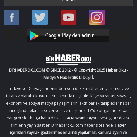
Haber
Haber
Bir
Bir
Oku
Oku
Haber
Haber
Facebook
Twitter
Oku
Oku
YouTube
Instagram
BIRHABEROKU.COM © SINCE 2012 - © Copyright 2025 Haber Oku -
Medya A Habercilik LTD. ŞTİ.
Türkiye ve Dünya gündeminden son dakika haberleri yorumsuz ve
tarafsız olarak okuyucularına anında ulaştırılır. Köşe yazarları, siyaset,
ekonomi ve sosyal medya paylaşımlarını aktif oalrak takip eder haber
niteliğinde olanları seçer ve size ulaştırırız. TV'de bugün neler var
hangi diziler hangi kanalda saat kaçta yayınlanıyor? Sevdiğiniz dizi ve
filmlerin yayın saatleri Birhaberoku.com haber sitesinde.
Haber
içerikleri kaynak gösterilmeden alıntı yapılamaz, Kanuna aykırı ve