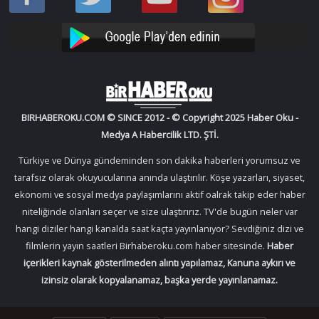
Oku
Oku
Haber
Haber
Facebook
Twitter
Oku
Oku
YouTube
Instagram
BIRHABEROKU.COM © SINCE 2012 - © Copyright 2025 Haber Oku -
Medya A Habercilik LTD. ŞTİ.
Türkiye ve Dünya gündeminden son dakika haberleri yorumsuz ve
tarafsız olarak okuyucularına anında ulaştırılır. Köşe yazarları, siyaset,
ekonomi ve sosyal medya paylaşımlarını aktif oalrak takip eder haber
niteliğinde olanları seçer ve size ulaştırırız. TV'de bugün neler var
hangi diziler hangi kanalda saat kaçta yayınlanıyor? Sevdiğiniz dizi ve
filmlerin yayın saatleri Birhaberoku.com haber sitesinde.
Haber
içerikleri kaynak gösterilmeden alıntı yapılamaz, Kanuna aykırı ve
izinsiz olarak kopyalanamaz, başka yerde yayınlanamaz.