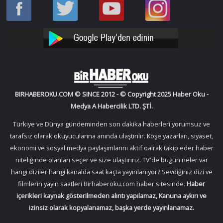
Haber
Haber
Bir
Bir
Oku
Oku
Haber
Haber
Facebook
Twitter
Oku
Oku
YouTube
Instagram
BIRHABEROKU.COM © SINCE 2012 - © Copyright 2025 Haber Oku -
Medya A Habercilik LTD. ŞTİ.
Türkiye ve Dünya gündeminden son dakika haberleri yorumsuz ve
tarafsız olarak okuyucularına anında ulaştırılır. Köşe yazarları, siyaset,
ekonomi ve sosyal medya paylaşımlarını aktif oalrak takip eder haber
niteliğinde olanları seçer ve size ulaştırırız. TV'de bugün neler var
hangi diziler hangi kanalda saat kaçta yayınlanıyor? Sevdiğiniz dizi ve
filmlerin yayın saatleri Birhaberoku.com haber sitesinde.
Haber
içerikleri kaynak gösterilmeden alıntı yapılamaz, Kanuna aykırı ve
izinsiz olarak kopyalanamaz, başka yerde yayınlanamaz.