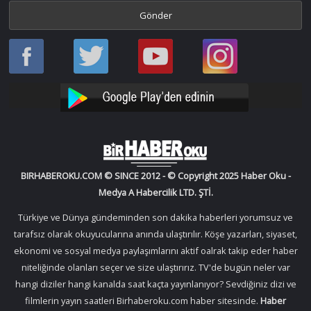
Haber
Haber
Bir
Bir
Oku
Oku
Haber
Haber
Facebook
Twitter
Oku
Oku
YouTube
Instagram
BIRHABEROKU.COM © SINCE 2012 - © Copyright 2025 Haber Oku -
Medya A Habercilik LTD. ŞTİ.
Türkiye ve Dünya gündeminden son dakika haberleri yorumsuz ve
tarafsız olarak okuyucularına anında ulaştırılır. Köşe yazarları, siyaset,
ekonomi ve sosyal medya paylaşımlarını aktif oalrak takip eder haber
niteliğinde olanları seçer ve size ulaştırırız. TV'de bugün neler var
hangi diziler hangi kanalda saat kaçta yayınlanıyor? Sevdiğiniz dizi ve
filmlerin yayın saatleri Birhaberoku.com haber sitesinde.
Haber