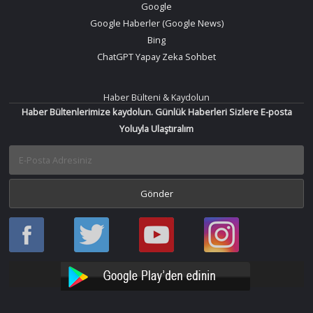
Google
Google Haberler (Google News)
Bing
ChatGPT Yapay Zeka Sohbet
Haber Bülteni & Kaydolun
Haber Bültenlerimize kaydolun. Günlük Haberleri Sizlere E-posta
Yoluyla Ulaştıralım
Haber
Haber
Bir
Bir
Oku
Oku
Haber
Haber
Facebook
Twitter
Oku
Oku
YouTube
Instagram