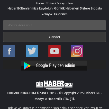
Haber Bülteni & Kaydolun
Haber Bültenlerimize kaydolun. Günlük Haberleri Sizlere E-posta
Yoluyla Ulaştıralım
Haber
Haber
Bir
Bir
Oku
Oku
Haber
Haber
Facebook
Twitter
Oku
Oku
YouTube
Instagram
BIRHABEROKU.COM © SINCE 2012 - © Copyright 2025 Haber Oku -
Medya A Habercilik LTD. ŞTİ.
Türkiye ve Dünya gündeminden son dakika haberleri yorumsuz ve