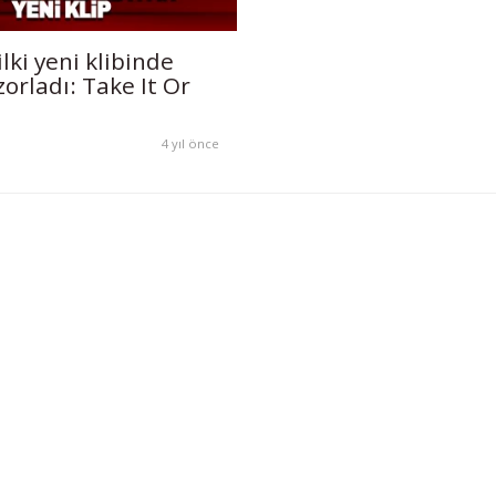
lki yeni klibinde
 zorladı: Take It Or
4 yıl önce