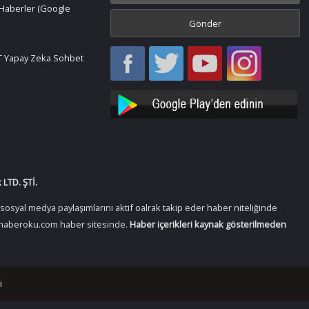
Haberler (Google
Haber
Haber
Bir
Bir
 Yapay Zeka Sohbet
Oku
Oku
Haber
Haber
Facebook
Twitter
Oku
Oku
YouTube
Instagram
LTD. ŞTİ.
osyal medya paylaşımlarını aktif oalrak takip eder haber niteliğinde
 Birhaberoku.com haber sitesinde.
Haber içerikleri kaynak gösterilmeden
i