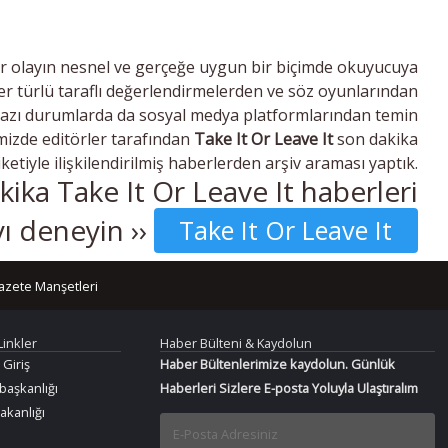
r olayın nesnel ve gerçeğe uygun bir biçimde okuyucuya
r türlü taraflı değerlendirmelerden ve söz oyunlarından
bazı durumlarda da sosyal medya platformlarından temin
imizde editörler tarafından
Take It Or Leave It
son dakika
iketiyle ilişkilendirilmiş haberlerden arşiv araması yaptık.
ika Take It Or Leave It haberleri
ı deneyin ››
Take It Or Leave It
azete Manşetleri
Linkler
Haber Bülteni & Kaydolun
 Giriş
Haber Bültenlerimize kaydolun. Günlük
aşkanlığı
Haberleri Sizlere E-posta Yoluyla Ulaştıralım
Bakanlığı