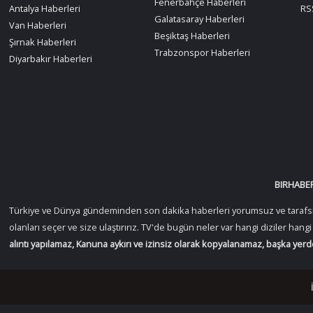
Fenerbahçe Haberleri
Antalya Haberleri
RSS
Galatasaray Haberleri
Van Haberleri
Beşiktaş Haberleri
Şırnak Haberleri
Trabzonspor Haberleri
Diyarbakır Haberleri
BIRHABER
Türkiye ve Dünya gündeminden son dakika haberleri yorumsuz ve tarafsız ol
olanları seçer ve size ulaştırırız. TV'de bugün neler var hangi diziler han
alıntı yapılamaz, Kanuna aykırı ve izinsiz olarak kopyalanamaz, başka yer