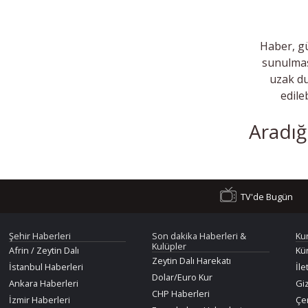
Haber, gü
sunulmas
uzak du
edile
Aradığ
TV'de Bugün
Şehir Haberleri
Son dakika Haberleri &
Ku
Kulüpler
Afrin / Zeytin Dalı
Kü
Zeytin Dalı Harekatı
İstanbul Haberleri
İle
Dolar/Euro Kur
Ankara Haberleri
Giz
CHP Haberleri
İzmir Haberleri
Çer