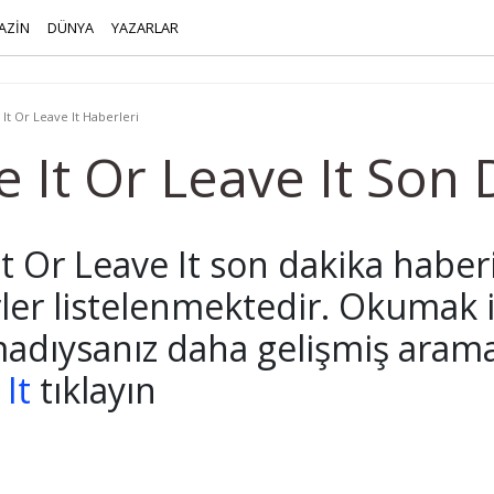
AZİN
DÜNYA
YAZARLAR
It Or Leave It Haberleri
e It Or Leave It Son
t Or Leave It son dakika haberi, 
ler listelenmektedir. Okumak i
adıysanız daha gelişmiş arama 
It
tıklayın