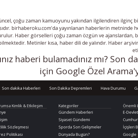
ncel, çoğu zaman kamuoyunu yakından ilgilendiren ilginç bi
ıdır. birhaberoku.com'da yayınlanan haberlerin metninde he
rulur. Haber görselleri çoğu zaman özgün ve ajanslardan, 
bilmektedir. Metinler kısa, haber dili de yalındır. Haber arşiv
et
ınız haberi bulamadınız mı? Son dak
için Google Özel Arama'y
Son dakika Haberleri
Son Dakika Depremleri
Hava Durumu
G
rumsa Kimlik & Etkileşim
Kategoriler
Önemli 
nye
Gündem Haberleri
E-Devlet
tişim
Siyaset Gündemi
Cumhurb
lilik Sözleşmesi
Sporda Son Gelişmeler
İçişleri 
ez Politikası
Dünyada Bugün?
Google