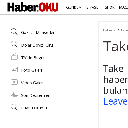
GÜNDEM
SİYASET
SPOR
MAG
›
Haberler
Take 
Gazete Manşetleri
Tak
Dolar Döviz Kuru
TV'de Bugün
Take I
Foto Galeri
haber
Video Galeri
bulam
Son Depremler
Leave 
Puan Durumu