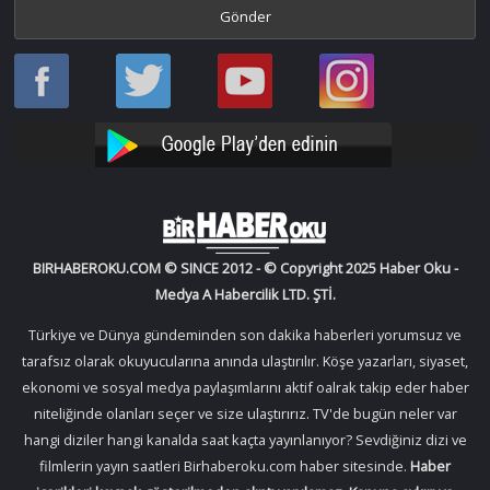
Haber
Haber
Bir
Bir
Oku
Oku
Haber
Haber
Facebook
Twitter
Oku
Oku
YouTube
Instagram
BIRHABEROKU.COM © SINCE 2012 - © Copyright 2025 Haber Oku -
Medya A Habercilik LTD. ŞTİ.
Türkiye ve Dünya gündeminden son dakika haberleri yorumsuz ve
tarafsız olarak okuyucularına anında ulaştırılır. Köşe yazarları, siyaset,
ekonomi ve sosyal medya paylaşımlarını aktif oalrak takip eder haber
niteliğinde olanları seçer ve size ulaştırırız. TV'de bugün neler var
hangi diziler hangi kanalda saat kaçta yayınlanıyor? Sevdiğiniz dizi ve
filmlerin yayın saatleri Birhaberoku.com haber sitesinde.
Haber