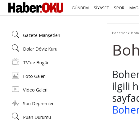
GÜNDEM
SİYASET
SPOR
MAG
›
Haberler
Bohe
Gazete Manşetleri
Boh
Dolar Döviz Kuru
TV'de Bugün
Bohem
Foto Galeri
ilgili
Video Galeri
sayfa
Son Depremler
Bohe
Puan Durumu