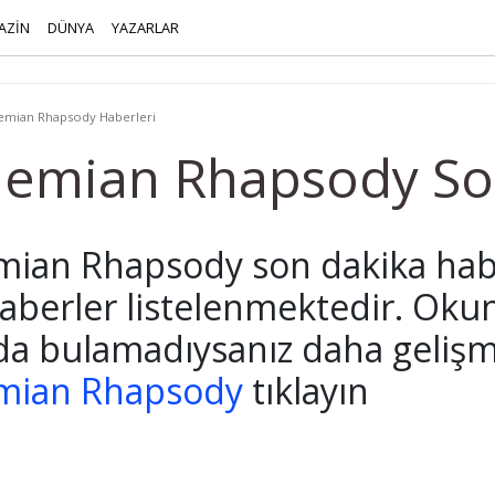
AZİN
DÜNYA
YAZARLAR
mian Rhapsody Haberleri
emian Rhapsody So
ian Rhapsody son dakika hab
 haberler listelenmektedir. Oku
da bulamadıysanız daha gelişmi
mian Rhapsody
tıklayın