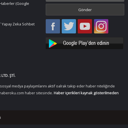
Haberler (Google
Haber
Haber
Bir
Bir
 Yapay Zeka Sohbet
Oku
Oku
Haber
Haber
Facebook
Twitter
Oku
Oku
YouTube
Instagram
LTD. ŞTİ.
osyal medya paylaşımlarını aktif oalrak takip eder haber niteliğinde
 Birhaberoku.com haber sitesinde.
Haber içerikleri kaynak gösterilmeden
i