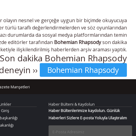
r olayın nesnel ve gerçeğe uygun bir biçimde okuyucuya
r türlü taraflı değerlendirmelerden ve söz oyunlarından
bazı durumlarda da sosyal medya platformlarından temin
izde editörler tarafından
Bohemian Rhapsody
son dakika
iketiyle ilişkilendirilmiş haberlerden arşiv araması yaptık.
ı? Son dakika Bohemian Rhapsody
 deneyin ››
Bohemian Rhapsody
azete Manşetleri
Linkler
Haber Bülteni & Kaydolun
 Giriş
Haber Bültenlerimize kaydolun. Günlük
aşkanlığı
Haberleri Sizlere E-posta Yoluyla Ulaştıralım
Bakanlığı