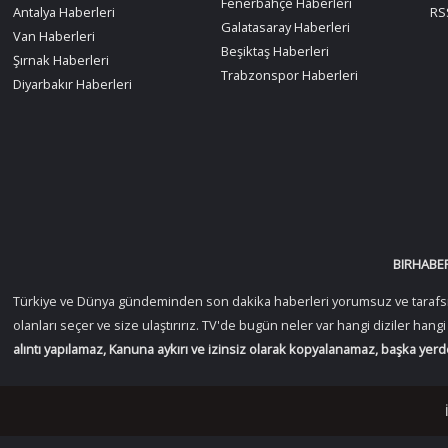
Fenerbahçe Haberleri
Antalya Haberleri
RSS
Galatasaray Haberleri
Van Haberleri
Beşiktaş Haberleri
Şırnak Haberleri
Trabzonspor Haberleri
Diyarbakır Haberleri
BIRHABER
Türkiye ve Dünya gündeminden son dakika haberleri yorumsuz ve tarafsız ol
olanları seçer ve size ulaştırırız. TV'de bugün neler var hangi diziler han
alıntı yapılamaz, Kanuna aykırı ve izinsiz olarak kopyalanamaz, başka yer