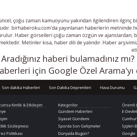
ncel, çoğu zaman kamuoyunu yakından ilgilendiren ilginç bi
ıdır. birhaberoku.com'da yayınlanan haberlerin metninde he
rulur. Haber görselleri çoğu zaman özgün ve ajanslardan, 
lmektedir. Metinler kısa, haber dili de yalındır. Haber arşivim
et
Aradığınız haberi bulamadınız m
aberleri için Google Özel Arama'yı
Son dakika Haberleri
Son Dakika Depremleri
Hava Durumu
G
rumsa Kimlik & Etkileşim
Kategoriler
Önemli 
nye
Gündem Haberleri
E-Devlet
tişim
Siyaset Gündemi
Cumhurb
lilik Sözleşmesi
Sporda Son Gelişmeler
İçişleri 
ez Politikası
Dünyada Bugün?
Google