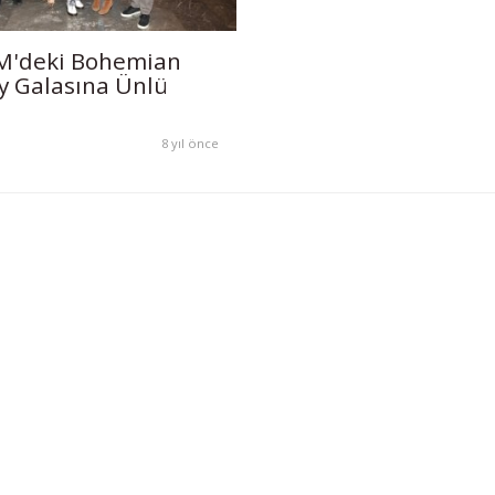
M'deki Bohemian
 Galasına Ünlü
8 yıl önce