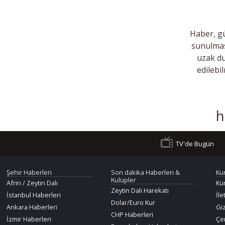
Haber, gü
sunulmas
uzak du
edilebi
h
TV'de Bugün
Şehir Haberleri
Son dakika Haberleri &
Ku
Kulüpler
Afrin / Zeytin Dalı
Kü
Zeytin Dalı Harekatı
İstanbul Haberleri
İle
Dolar/Euro Kur
Ankara Haberleri
Giz
CHP Haberleri
İzmir Haberleri
Çer